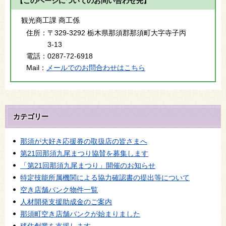
【このページについてのお問い合わせ先】
観光商工課 商工係
住所：
〒329-3292 栃木県那須郡那須町大字寺子丙
3-13
電話：
0287-72-6918
Mail：
メールでのお問合わせはこちら
カテゴリー
那須が大好き応援券の取扱店の皆さまへ
第21回那須九尾まつり協賛を募集します
「第21回那須九尾まつり」開催のお知らせ
特定技能所属機関による協力確認書の提出等について
空き店舗バンク物件一覧
人材開発支援助成金のご案内
那須町空き店舗バンクが始まりました