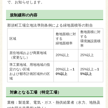
で、お知らせします。
規制緩和の内容
那須町工場立地法準則条例による緑地面積等の割合
敷地面積に対
敷地面積に対
する
区域
する
環境施設面積
緑地面積率
率
居住地域および商業地域
20%以上
25%以上
（変更なし）
準工業地域、用地地域の指
定のない区域
20%以上→
1
25%以上→
1
および都市計画区域外の区
0%以上
5%以上
域
対象となる工場（特定工場）
業種：製造業、電気・ガス・熱供給業者（水力、地熱及