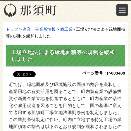
トップ
>
産業・事業所情報
>
商工業
> 工場立地法による緑地面積
等の規制を緩和しました
工場立地法による緑地面積等の規制を緩和
しました
ページ番号：P-003400
町では、緑地面積及び環境施設の面積の割合を緩和し、
産業用地の有効活用を図ることで、町内製造業の設備投
資や新規企業立地を促進するとともに、町内産業の活性
化や雇用促進を図ることを目的として、国の基準に変え
て適用する那須町工場立地法準則条例を制定しました。
この準則条例制定に伴い、町内に立地する特定工場の緑
地面積等の割合は以下のとおり規制が緩和されましたの