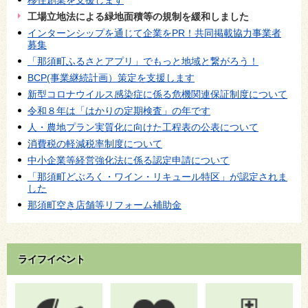
移住創業を支援します
工場立地法による緑地面積等の規制を緩和しました
インターンシップを通じて企業をPR！共同掲載協力事業者
募集
「那須町ふるさとアプリ」でもっと地域と繋がろう！
BCP(事業継続計画）策定を支援します
新型コロナウイルス感染症に係る危機関連保証制度について
令和８年は「はかりの定期検査」の年です
人・農地プラン実質化に向けた工程表の公表について
消費税の軽減税率制度について
中小企業等経営強化法に係る認定申請について
「那須町どぶろく・ワイン・リキュール特区」が認定されま
した
那須町空き店舗等リフォーム補助金
ライフイベント