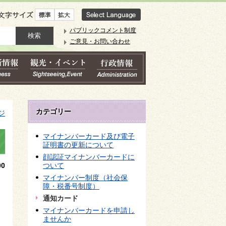
文字サイズ
パブリックコメント制度
ご意見・お問い合わせ
カテゴリー
ジ
マイナンバーカード及び電子
証明書の更新について
顔認証マイナンバーカードに
0
ついて
マイナンバー制度（社会保
障・税番号制度）
通知カード
マイナンバーカードを申請し
ませんか