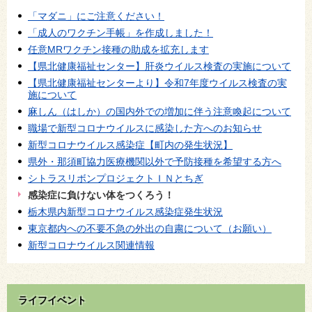
「マダニ」にご注意ください！
「成人のワクチン手帳」を作成しました！
任意MRワクチン接種の助成を拡充します
【県北健康福祉センター】肝炎ウイルス検査の実施について
【県北健康福祉センターより】令和7年度ウイルス検査の実
施について
麻しん（はしか）の国内外での増加に伴う注意喚起について
職場で新型コロナウイルスに感染した方へのお知らせ
新型コロナウイルス感染症【町内の発生状況】
県外・那須町協力医療機関以外で予防接種を希望する方へ
シトラスリボンプロジェクトＩＮとちぎ
感染症に負けない体をつくろう！
栃木県内新型コロナウイルス感染症発生状況
東京都内への不要不急の外出の自粛について（お願い）
新型コロナウイルス関連情報
ライフイベント