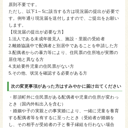
原則不要です。
ただし、以下1～5に該当する方は現況届の提出が必要で
す。例年通り現況届を送付しますので、ご提出をお願い
します。
【現況届の提出が必要な方】
1.法人である未成年後見人、施設・里親の受給者
2.離婚協議中で配偶者と別居中であることを申請した方
3.配偶者からの暴力等により、住民票の住所地が実際の
居住地と異なる方
4.支給要件児童の住民票がない方
5.その他、状況を確認する必要がある方
次の変更事項があった方はすみやかに届け出てください
・那須町外に住民票がある配偶者や児童の住所が変わっ
とき（国内外転出入を含む）
・婚姻や子の実親との事実婚により、一緒に児童を養育
する配偶者等を有するに至ったとき（受給者が婚姻を
し、その相手が受給者の子と養子縁組を行わない場合