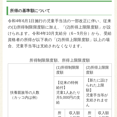
所得の基準額について
令和4年6月1日施行の児童手当法の一部改正に伴い、従来
の(1)所得制限限度額に加え、「(2)所得上限限度額」が設
けられます。令和4年10月支給分（6～9月分）から、受給
資格者の所得が以下表の「(2)所得上限限度額」以上の場
合、児童手当等は支給されなくなります。
所得制限限度額、所得上限限度額
(1)所得制限限
(2)所得上限限
度額
度額
【新たに設け
【従来の特例
られた上限
給付】
額】
扶養親族等の人数
児童1人あたり
児童手当等が
（カッコ内は例）
月5,000円の支
支給されませ
給
ん
所
収入額
所
収入額