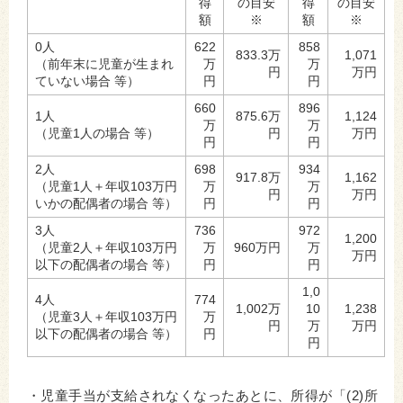
得
の目安
得
の目安
額
※
額
※
0人
622
858
833.3万
1,071
（前年末に児童が生まれ
万
万
円
万円
ていない場合 等）
円
円
660
896
1人
875.6万
1,124
万
万
（児童1人の場合 等）
円
万円
円
円
2人
698
934
917.8万
1,162
（児童1人＋年収103万円
万
万
円
万円
いかの配偶者の場合 等）
円
円
3人
736
972
1,200
（児童2人＋年収103万円
万
960万円
万
万円
以下の配偶者の場合 等）
円
円
1,0
4人
774
1,002万
10
1,238
（児童3人＋年収103万円
万
円
万
万円
以下の配偶者の場合 等）
円
円
・児童手当が支給されなくなったあとに、所得が「(2)所