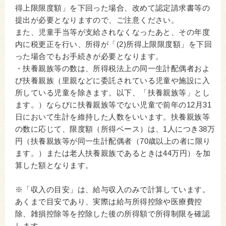
得上限限度額」を下回った場合、改めて認定請求書等の
提出が必要となりますので、ご注意ください。
また、児童手当等が支給されなくなったあと、その年度
内に税更正を行い、所得が「(2)所得上限限度額」を下回
った場合でもお手続きが必要となります。
・扶養親族等の数は、所得税法上の同一生計配偶者およ
び扶養親族（里親などに委託されている児童や施設に入
所している児童を除きます。以下、「扶養親族等」とし
ます。）ならびに扶養親族等でない児童で前年の12月31
日において生計を維持した人数をいいます。扶養親族等
の数に応じて、限度額（所得ベース）は、1人につき38万
円（扶養親族等が同一生計配偶者（70歳以上の者に限り
ます。）または老人扶養親族であるときは44万円）を加
算した額となります。
※「収入の目安」は、給与収入のみで計算しています。
あくまで目安であり、実際は給与所得控除や医療費控
除、雑損控除等を控除した後の所得額で所得制限を確認