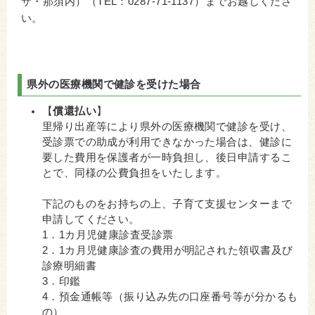
ザ・那須内）（TEL：0287‐71‐1137）までお越しくださ
い。
県外の医療機関で健診を受けた場合
【
償還払い
】
里帰り出産等により県外の医療機関で健診を受け、
受診票での助成が利用できなかった場合は、健診に
要した費用を保護者が一時負担し、後日申請するこ
とで、同様の公費負担をいたします。
下記のものをお持ちの上、子育て支援センターまで
申請してください。
1．1カ月児健康診査受診票
2．1カ月児健康診査の費用が明記された領収書及び
診療明細書
3．印鑑
4．預金通帳等（振り込み先の口座番号等が分かるも
の）