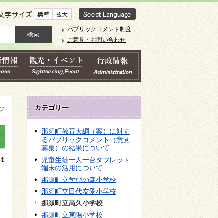
文字サイズ
パブリックコメント制度
ご意見・お問い合わせ
カテゴリー
ジ
那須町教育大綱（案）に対す
るパブリックコメント（意見
募集）の結果について
1
児童生徒一人一台タブレット
端末の活用について
那須町立学びの森小学校
那須町立田代友愛小学校
那須町立高久小学校
那須町立東陽小学校