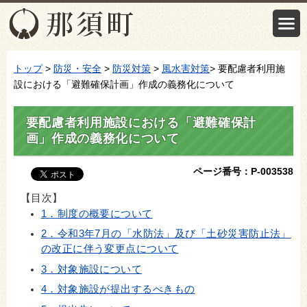
トップ
>
防災・安全
>
防災対策
>
風水害対策
> 要配慮者利用施
設における「避難確保計画」作成の義務化について
要配慮者利用施設における「避難確保計
画」作成の義務化について
ページ番号：P-003538
【目次】
1．制度の概要について
2．令和3年7月の「水防法」及び「土砂災害防止法」
の改正に伴う変更点について
3．対象施設について
4．対象施設が提出するべきもの