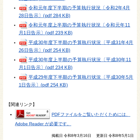
令和元年度下半期の予算執行状況〔令和2年4月
28日告示〕(pdf 284 KB)
令和元年度上半期の予算執行状況〔令和元年11
月1日告示〕
(pdf 239 KB)
平成30年度下半期の予算執行状況〔平成31年4月
26日告示〕
(pdf 254 KB)
平成30年度上半期の予算執行状況〔平成30年11
月1日告示〕(pdf 234 KB)
平成29年度下半期の予算執行状況〔平成30年5月
1日告示〕
(pdf 254 KB)
【関連リンク】
PDFファイルをご覧いただくためには、
Adobe Reader が必要です。
掲載日 令和8年3月16日
更新日 令和8年5月1日