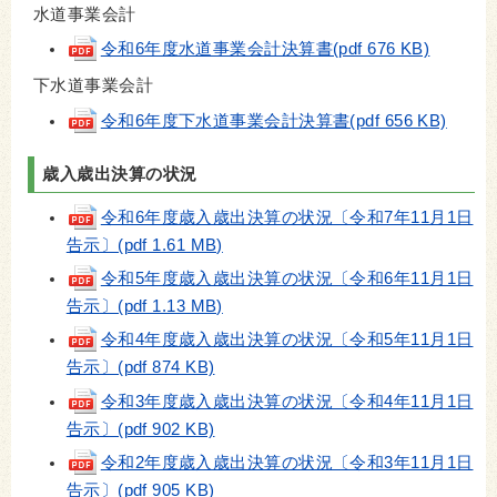
水道事業会計
令和6年度水道事業会計決算書(pdf 676 KB)
下水道事業会計
令和6年度下水道事業会計決算書(pdf 656 KB)
歳入歳出決算の状況
令和6年度歳入歳出決算の状況〔令和7年11月1日
告示〕(pdf 1.61 MB)
令和5年度歳入歳出決算の状況〔令和6年11月1日
告示〕(pdf 1.13 MB)
令和4年度歳入歳出決算の状況〔令和5年11月1日
告示〕(pdf 874 KB)
令和3年度歳入歳出決算の状況〔令和4年11月1日
告示〕(pdf 902 KB)
令和2年度歳入歳出決算の状況〔令和3年11月1日
告示〕(pdf 905 KB)