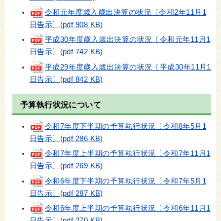
令和元年度歳入歳出決算の状況〔令和2年11月1
日告示〕(pdf 908 KB)
平成30年度歳入歳出決算の状況〔令和元年11月1
日告示〕
(pdf 742 KB)
平成29年度歳入歳出決算の状況〔平成30年11月1
日告示〕(pdf 842 KB)
予算執行状況について
令和7年度下半期の予算執行状況〔令和8年5月1
日告示〕(pdf 286 KB)
令和7年度上半期の予算執行状況〔令和7年11月1
日告示〕(pdf 269 KB)
令和6年度下半期の予算執行状況〔令和7年5月1
日告示〕(pdf 287 KB)
令和6年度上半期の予算執行状況〔令和6年11月1
日告示〕(pdf 270 KB)