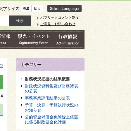
文字サイズ
パブリックコメント制度
ご意見・お問い合わせ
カテゴリー
ジ
財務状況把握の結果概要
財政状況資料集及び財務諸表
の公表
4
事務事業評価結果の公表
予算・決算・予算執行状況の
お知らせ
公的資金補償金免除繰上償還
に係る財政健全化計画