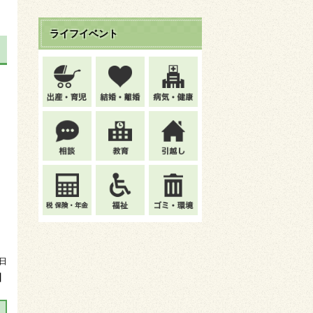
ライフイベント
日
】