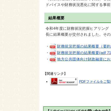
ドバイスや財務状況悪化に関する事前
結果概要
令和4年度に財務状況把握ヒアリング
長に結果概要が交付されました。その
・
財務状況把握の結果概要（要約版）(p
・
財務状況把握の結果概要(pdf 715
・
地方公共団体向け財政融資における財
【関連リンク】
PDFファイルをご覧い