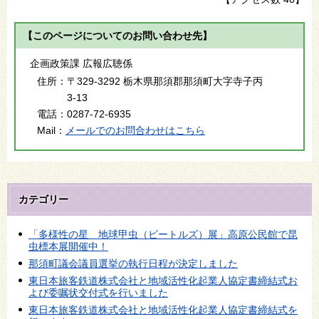
【このページについてのお問い合わせ先】
企画政策課 広報広聴係
住所：
〒329-3292 栃木県那須郡那須町大字寺子丙
3-13
電話：
0287-72-6935
Mail：
メールでのお問合わせはこちら
カテゴリー
「多様性の星 地球甲虫（ビートルズ）展」高原公民館で昆
虫標本展開催中！
那須町議会議員選挙の執行日程が決定しました
東日本旅客鉄道株式会社と地域活性化起業人協定書締結式お
よび委嘱状交付式を行いました
東日本旅客鉄道株式会社と地域活性化起業人協定書締結式を