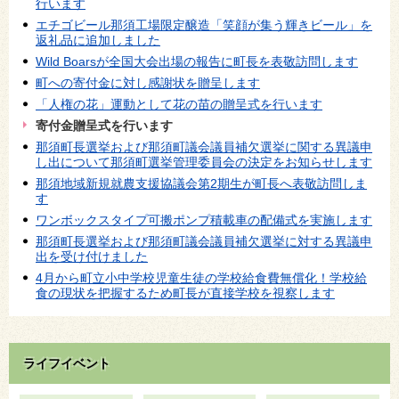
行います
エチゴビール那須工場限定醸造「笑顔が集う輝きビール」を
返礼品に追加しました
Wild Boarsが全国大会出場の報告に町長を表敬訪問します
町への寄付金に対し感謝状を贈呈します
「人権の花」運動として花の苗の贈呈式を行います
寄付金贈呈式を行います
那須町長選挙および那須町議会議員補欠選挙に関する異議申
し出について那須町選挙管理委員会の決定をお知らせします
那須地域新規就農支援協議会第2期生が町長へ表敬訪問しま
す
ワンボックスタイプ可搬ポンプ積載車の配備式を実施します
那須町長選挙および那須町議会議員補欠選挙に対する異議申
出を受け付けました
4月から町立小中学校児童生徒の学校給食費無償化！学校給
食の現状を把握するため町長が直接学校を視察します
ライフイベント