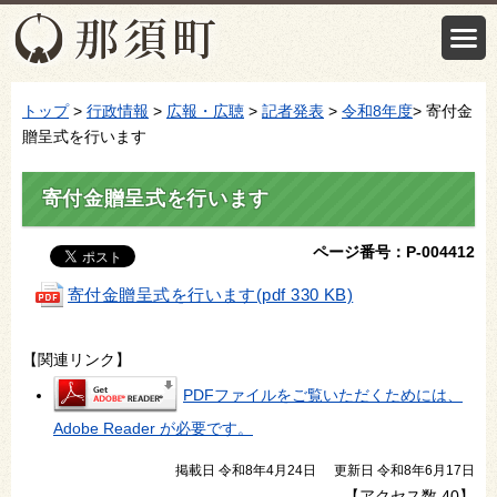
トップ
>
行政情報
>
広報・広聴
>
記者発表
>
令和8年度
> 寄付金
贈呈式を行います
寄付金贈呈式を行います
ページ番号：P-004412
寄付金贈呈式を行います(pdf 330 KB)
【関連リンク】
PDFファイルをご覧いただくためには、
Adobe Reader が必要です。
掲載日 令和8年4月24日
更新日 令和8年6月17日
【アクセス数
40
】