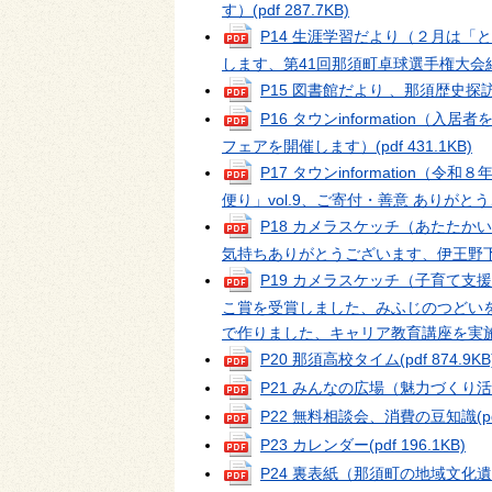
す）
(pdf 287.7KB)
P14 生涯学習だより（２月は
します、第41回那須町卓球選手権大会
P15 図書館だより 、那須歴史探
P16 タウンinformatio
フェアを開催します）
(pdf 431.1KB)
P17 タウンinformatio
便り」vol.9、ご寄付・善意 ありがと
P18 カメラスケッチ（あたた
気持ちありがとうございます、伊王野
P19 カメラスケッチ（子育て支
こ賞を受賞しました、みふじのつどい
で作りました、キャリア教育講座を実
P20 那須高校タイム
(pdf 874.9KB
P21 みんなの広場（魅力づくり
P22 無料相談会、消費の豆知識
(p
P23 カレンダー
(pdf 196.1KB)
P24 裏表紙（那須町の地域文