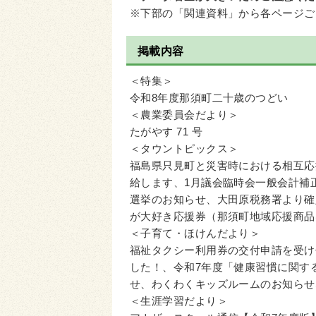
※下部の「関連資料」から各ページご
掲載内容
＜特集＞
令和8年度那須町二十歳のつどい
＜農業委員会だより＞
たがやす 71 号
＜タウントピックス＞
福島県只見町と災害時における相互応
給します、1月議会臨時会一般会計補
選挙のお知らせ、大田原税務署より確
が大好き応援券（那須町地域応援商品
＜子育て・ほけんだより＞
福祉タクシー利用券の交付申請を受け
した！、令和7年度「健康習慣に関す
せ、わくわくキッズルームのお知らせ
＜生涯学習だより＞