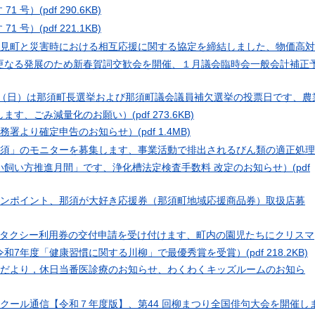
 71 号）
(pdf 290.6KB)
 71 号）
(pdf 221.1KB)
県只見町と災害時における相互応援に関する協定を締結しました、物価高対
更なる発展のため新春賀詞交歓会を開催、１月議会臨時会一般会計補正
2日（日）は那須町長選挙および那須町議会議員補欠選挙の投票日です、農
します、ごみ減量化のお願い）
(pdf 273.6KB)
税務署より確定申告のお知らせ）
(pdf 1.4MB)
報那須」のモニターを募集します、事業活動で排出されるびん類の適正処理
い飼い方推進月間」です、浄化槽法定検査手数料 改定のお知らせ）
(pdf
のワンポイント、那須が大好き応援券（那須町地域応援商品券）取扱店募
福祉タクシー利用券の交付申請を受け付けます、町内の園児たちにクリスマ
令和7年度「健康習慣に関する川柳」で最優秀賞を受賞）
(pdf 218.2KB)
保健だより，休日当番医診療のお知らせ、わくわくキッズルームのお知ら
スクール通信【令和７年度版】、第44 回柳まつり全国俳句大会を開催し