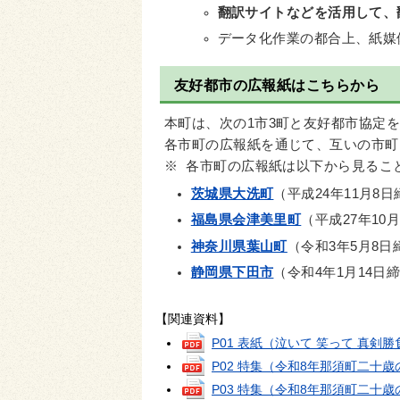
翻訳サイトなどを活用して、
データ化作業の都合上、紙媒
友好都市の広報紙はこちらから
本町は、次の1市3町と友好都市協定
各市町の広報紙を通じて、互いの市町
※ 各市町の広報紙は以下から見るこ
茨城県大洗町
（平成24年11月8
福島県会津美里町
（平成27年10
神奈川県葉山町
（令和3年5月8日
静岡県下田市
（令和4年1月14日
【関連資料】
P01 表紙（泣いて 笑って 真剣
P02 特集（令和8年那須町二十
P03 特集（令和8年那須町二十