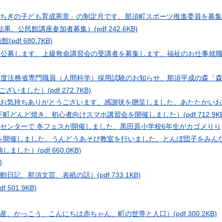
「とちぎの子ども育成憲章」の制定月です、那須町スポーツ推進委員を募集
結果、公民館講座参加者募集）
(pdf 242.6KB)
訪館
(pdf 680.7KB)
n（入居者を公募します、上級救命講習会の受講者を募集します、福祉のお仕事就
n（令和８年度法務省専門職員（人間科学）採用試験のお知らせ、那須平成の森「
うございました）
(pdf 272.7KB)
かいお気持ちありがとうございます、感謝状を贈呈しました、あたたかいお
下町どんど焼き、初心者向けスマホ講習会を開催しました）
(pdf 712.9K
援センターで 冬フェスが開催しました、黒田原小学校6年生がカゴメりり
を開催しました、うんどうあそび教室を行いました、とんぼ団子をみん
施しました）
(pdf 660.0KB)
)
活動日記、那須文芸、表紙の話）
(pdf 733.1KB)
df 501.9KB)
化遺産、かっこう、こんにちは赤ちゃん、町の世帯と人口）
(pdf 300.2KB)