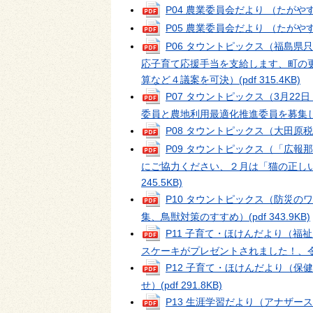
P04 農業委員会だより （たがやす
P05 農業委員会だより （たがやす
P06 タウントピックス（福島
応子育て応援手当を支給します、町の
算など４議案を可決）
(pdf 315.4KB)
P07 タウントピックス（3月2
委員と農地利用最適化推進委員を募集
P08 タウントピックス（大田原
P09 タウントピックス（「広
にご協力ください、２月は「猫の正し
245.5KB)
P10 タウントピックス（防災
集、鳥獣対策のすすめ）
(pdf 343.9KB)
P11 子育て・ほけんだより（
スケーキがプレゼントされました！、
P12 子育て・ほけんだより（
せ）
(pdf 291.8KB)
P13 生涯学習だより（アナザー