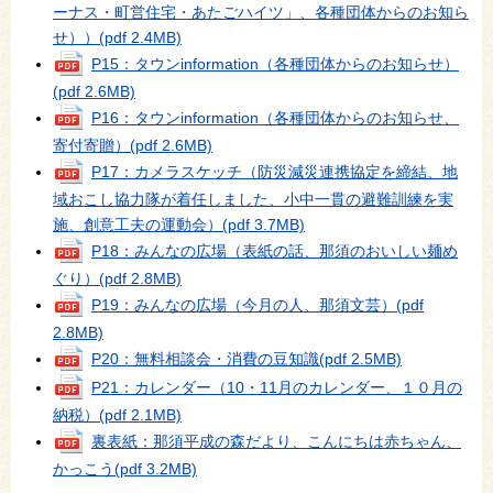
ーナス・町営住宅・あたごハイツ」、各種団体からのお知ら
せ））
(pdf 2.4MB)
P15：タウンinformation（各種団体からのお知らせ）
(pdf 2.6MB)
P16：タウンinformation（各種団体からのお知らせ、
寄付寄贈）
(pdf 2.6MB)
P17：カメラスケッチ（防災減災連携協定を締結、地
域おこし協力隊が着任しました、小中一貫の避難訓練を実
施、創意工夫の運動会）
(pdf 3.7MB)
P18：みんなの広場（表紙の話、那須のおいしい麺め
ぐり）
(pdf 2.8MB)
P19：みんなの広場（今月の人、那須文芸）
(pdf
2.8MB)
P20：無料相談会・消費の豆知識
(pdf 2.5MB)
P21：カレンダー（10・11月のカレンダー、１０月の
納税）
(pdf 2.1MB)
裏表紙：那須平成の森だより、こんにちは赤ちゃん、
かっこう
(pdf 3.2MB)