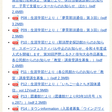
廃合後の名称決定、保健だより、休日当番医診療のお知ら
せ、子育て支援センターからのお知らせ ほか）
(pdf
2.4MB)
P08：生涯学習だより（「夢育那須通信」第３回）
(pdf
3.2MB)
P09：生涯学習だより（「夢育那須通信」第３回）
(pdf
2.9MB)
P10：生涯学習だより（那須歴史探訪館からのお知ら
せ、スポーツフェスティバル中止のお知らせ、令和４年度成
人式を開催します、第30回芦野ふるさと俳句大会作品募集、
各公民館からのお知らせ「教室・講座受講生募集」）
(pdf
2.4MB)
P11：生涯学習だより（各公民館からのお知らせ「教
室・講座受講生募集」）
(pdf 2.3MB)
P12：生涯学習だより（「いちご一会とちぎ国体通
信」vol.12)
(pdf 2.9MB)
P13：図書館だより（図書館だよりR3年10月号（Ｎ
o.287））
(pdf 2.3MB)
P14：タウンinformation（入居者募集「ウイングヴィ