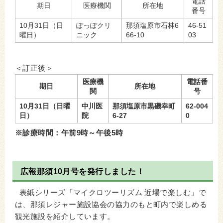
電話
期日
医療機関
所在地
番号
10月31日（日
ぽっぽクリ
那須塩原市石林6
46-51
曜日）
ニック
66-10
03
＜訂正後＞
医療機
電話番
期日
所在地
関
号
10月31日（日曜
中川医
那須塩原市黒磯幸町
62‐004
日）
院
6-27
0
※診療時間：午前9時～午後5時
広報那須10月号を発行しました！
表紙シリーズ「マイクロツーリズム 近場で楽しむ」で
は、那須レジャー施設協会の協力のもと町内で楽しめる
観光施設を紹介しています。