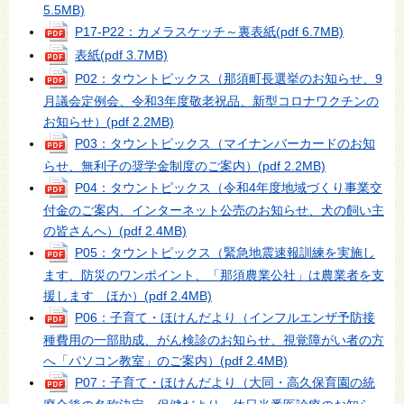
5.5MB)
P17-P22：カメラスケッチ～裏表紙
(pdf 6.7MB)
表紙
(pdf 3.7MB)
P02：タウントピックス（那須町長選挙のお知らせ、9
月議会定例会、令和3年度敬老祝品、新型コロナワクチンの
お知らせ）
(pdf 2.2MB)
P03：タウントピックス（マイナンバーカードのお知
らせ、無利子の奨学金制度のご案内）
(pdf 2.2MB)
P04：タウントピックス（令和4年度地域づくり事業交
付金のご案内、インターネット公売のお知らせ、犬の飼い主
の皆さんへ）
(pdf 2.4MB)
P05：タウントピックス（緊急地震速報訓練を実施し
ます、防災のワンポイント、「那須農業公社」は農業者を支
援します ほか）
(pdf 2.4MB)
P06：子育て・ほけんだより（インフルエンザ予防接
種費用の一部助成、がん検診のお知らせ、視覚障がい者の方
へ「パソコン教室」のご案内）
(pdf 2.4MB)
P07：子育て・ほけんだより（大同・高久保育園の統