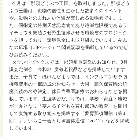
今月は「那須どうぶつ王国」を取材しました。那須どう
ぶつ王国は、動物の個性を生かした数多くのイベント
や、動物とのふれあい体験が楽しめる動物園です。ま
た、国指定の特別天然記念物であり絶滅危惧種であるラ
イチョウを繁殖させ野生復帰させる環境省のプロジェク
トを担っており、環境保全にも取り組んでいます。みん
なの広場（18ぺージ）で関連記事を掲載しているのでぜ
ひお読みください。
タウントピックスでは、那須町長選挙のお知らせ、9月
議会定例会、令和3年度敬老祝品などを掲載しています。
また、子育て・ほけんだよりでは、インフルエンザ予防
接種費用の一部助成のお知らせ、大同・高久保育園の統
廃合後の名称決定、休日当番医診療のお知らせなどを掲
載しています。生涯学習だよりでは、学校・家庭・地域
が一丸となり「夢ある子どもを育む那須の教育」を目指
して実施する取り組みを掲載する「夢育那須通信（第3
回）」、いちご一会とちぎ国体通信（vol12）などを掲載
しています。