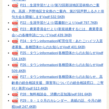
P21：生涯学習だより(第72回那須地区芸術祭のご案
内、高原・芦野地区文化祭のご案内、第27回芦野ふるさと俳
句大会を開催します)
(pdf 532.5KB)
P22：生涯学習だより(図書館だより)
(pdf 797.7KB)
P23：農業委員会だより(新規就農するには、農業委員
会への各種申請について)
(pdf 439.3KB)
P24：タウンinformation(町営住宅・あたごハイツ入居
者募集、各種団体からのお知らせ)
(pdf 401.6KB)
P25：タウンinformation(各種団体からのお知らせ)
(pdf
534.1KB)
P26：タウンinformation(各種団体からのお知らせ)
(pdf
509.4KB)
P27：タウンinformation(各種団体からのお知らせ、高
齢者の総合相談支援、障害等についての総合相談窓口、ご寄
付と善意)
(pdf 513.4KB)
P28：無料相談会、消費の豆知識
(pdf 591.6KB)
P29：９・１０月のカレンダー、表紙の話、今月の納
税
(pdf 247.4KB)