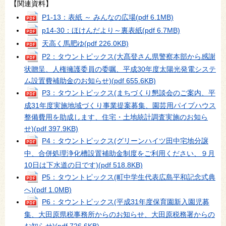
【関連資料】
P1-13：表紙 ～ みんなの広場
(pdf 6.1MB)
p14-30：ほけんだより～裏表紙
(pdf 6.7MB)
天高く馬肥ゆ
(pdf 226.0KB)
P2：タウントピックス(大髙登さん県警察本部から感謝
状贈呈、人権擁護委員の委嘱、平成30年度太陽光発電システ
ム設置費補助金のお知らせ)
(pdf 655.6KB)
P3：タウントピックス(まちづくり懇談会のご案内、平
成31年度実施地域づくり事業提案募集、園芸用パイプハウス
整備費用を助成します、住宅・土地統計調査実施のお知ら
せ)
(pdf 397.9KB)
P4：タウントピックス(グリーンハイツ田中宅地分譲
中、合併処理浄化槽設置補助金制度をご利用ください、９月
10日は下水道の日です)
(pdf 518.8KB)
P5：タウントピックス(町中学生代表広島平和記念式典
へ)
(pdf 1.0MB)
P6：タウントピックス(平成31年度保育園新入園児募
集、大田原県税事務所からのお知らせ、大田原税務署からの