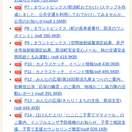
お知らせ)
(pdf 726.6KB)
P7：タウントピックス(那須町おでかけバスマップを作
成しました、公共交通を利用しておでかけしてみませんか、
公売のお知らせ)
(pdf 1.6MB)
P8：タウントピックス（町の長寿者番付、防災のワン
ポイント）
(pdf 390.4KB)
P9：タウントピックス（空間放射線量測定結果、井戸
水等放射能測定結果、那須町安全安心メール、秋の交通安全
県民総ぐるみ運動）
(pdf 418.9KB)
P10：カメラスケッチ、イベント情報
(pdf 438.0KB)
P11：カメラスケッチ、イベント情報
(pdf 495.5KB)
P12：みんなの広場(第16回那須九尾まつりのご案内、
歌舞伎公演「応挙の幽霊」のご案内、地域おこし協力隊の活
動レポート)
(pdf 391.9KB)
P13：みんなの広場(きらり！まちの主役、那須文芸)
(pdf 449.4KB)
P14：ほけんだより(「にこにこ子育てママメール」の
ご案内、インフルエンザ予防接種のお知らせ、子育て相談支
援、子育て支援カウンセリング教室)
(pdf 509.1KB)