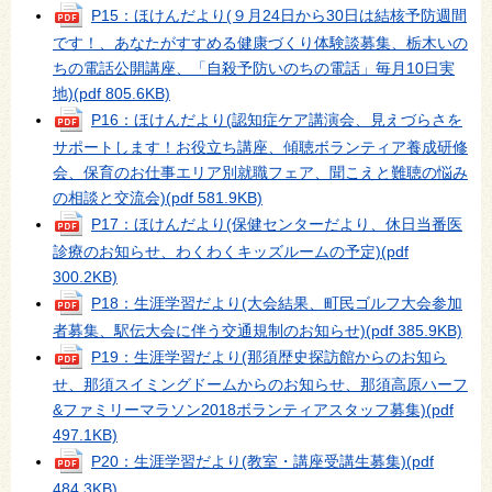
P15：ほけんだより(９月24日から30日は結核予防週間
です！、あなたがすすめる健康づくり体験談募集、栃木いの
ちの電話公開講座、「自殺予防いのちの電話」毎月10日実
地)
(pdf 805.6KB)
P16：ほけんだより(認知症ケア講演会、見えづらさを
サポートします！お役立ち講座、傾聴ボランティア養成研修
会、保育のお仕事エリア別就職フェア、聞こえと難聴の悩み
の相談と交流会)
(pdf 581.9KB)
P17：ほけんだより(保健センターだより、休日当番医
診療のお知らせ、わくわくキッズルームの予定)
(pdf
300.2KB)
P18：生涯学習だより(大会結果、町民ゴルフ大会参加
者募集、駅伝大会に伴う交通規制のお知らせ)
(pdf 385.9KB)
P19：生涯学習だより(那須歴史探訪館からのお知ら
せ、那須スイミングドームからのお知らせ、那須高原ハーフ
&ファミリーマラソン2018ボランティアスタッフ募集)
(pdf
497.1KB)
P20：生涯学習だより(教室・講座受講生募集)
(pdf
484.3KB)