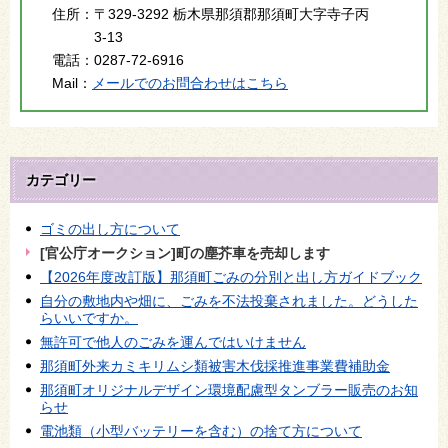
住所：
〒329-3292 栃木県那須郡那須町大字寺子丙
3-13
電話：
0287-72-6916
Mail：
メールでのお問合わせはこちら
カテゴリー
ゴミの出し方について
[官公庁オークション]町の塵芥車を売却します
【2026年度改訂版】那須町ごみの分別と出し方ガイドブック
自分の敷地内や畑に、ごみを不法投棄されました。どうした
らいいですか。
無許可で他人のごみを運んではいけません
那須町外来カミキリムシ類被害木伐採推進事業費補助金
那須町オリジナルデザイン環境配慮型タンブラー販売のお知
らせ
電池類（小型バッテリーを含む）の捨て方について