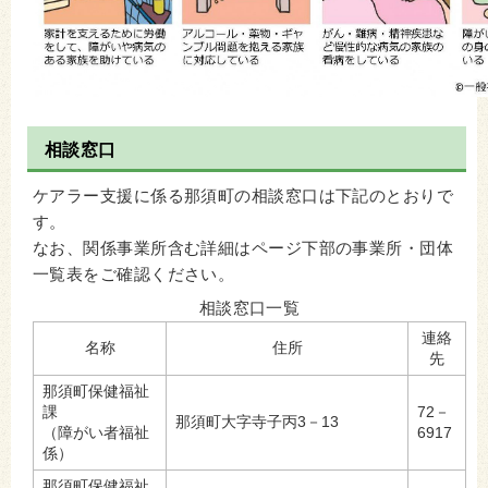
相談窓口
ケアラー支援に係る那須町の相談窓口は下記のとおりで
す。
なお、関係事業所含む詳細はページ下部の事業所・団体
一覧表をご確認ください。
相談窓口一覧
連絡
名称
住所
先
那須町保健福祉
課
72－
那須町大字寺子丙3－13
（障がい者福祉
6917
係）
那須町保健福祉