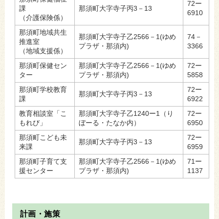
72ー
課
那須町大字寺子丙3－13
6910
（介護保険係）
那須町地域共生
那須町大字寺子乙2566－1(ゆめ
74－
推進室
プラザ・那須内)
3366
（地域支援係）
那須町保健セン
那須町大字寺子乙2566－1(ゆめ
72ー
ター
プラザ・那須内)
5858
那須町学校教育
72ー
那須町大字寺子丙3－13
課
6922
教育相談室「こ
那須町大字寺子乙1240ー1（り
72ー
もれび」
ぼーる・たなか内）
6950
那須町こども未
72ー
那須町大字寺子丙3－13
来課
6959
那須町子育て支
那須町大字寺子乙2566－1(ゆめ
71ー
援センター
プラザ・那須内)
1137
計画・施策