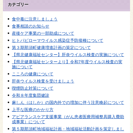
カテゴリー
食中毒に注意しましょう
食事相談のお知らせ
産後ケア事業の一部助成について
ヒトパピローマウイルス感染症予防接種について
第３期那須町健康増進計画の策定について
【県北健康福祉センター】肝炎ウイルス検査の実施について
【県北健康福祉センターより】令和7年度ウイルス検査の実
施について
こころの健康について
肝炎ウイルス検査を受けましょう
喫煙防止対策について
令和８年度集団健診
麻しん（はしか）の国内外での増加に伴う注意喚起について
上手な医療のかかり方
アピアランスケア支援事業（がん患者医療用補整具購入費助
成事業）について
第５期那須町地域福祉計画・地域福祉活動計画を策定しまし