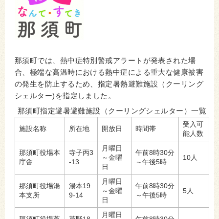
那須町では、熱中症特別警戒アラートが発表された場
合、極端な高温時における熱中症による重大な健康被害
の発生を防止するため、指定暑熱避難施設（クーリング
シェルター)を指定しました。
那須町指定避暑避難施設（クーリングシェルター）一覧
受入可
施設名称
所在地
開放日
時間帯
能人数
月曜日
那須町役場本
寺子丙3
午前8時30分
～金曜
10人
庁舎
-13
～午後5時
日
月曜日
那須町役場湯
湯本19
午前8時30分
～金曜
5人
本支所
9-14
～午後5時
日
月曜日