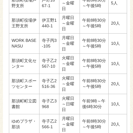
那須町役場芦
芦野18
午前8時30分
～金曜
5人
野支所
67-1
～午後5時
日
月曜日
那須町役場伊
伊王野1
午前8時30分
～金曜
20人
王野支所
440-1
～午後5時
日
月曜日
WORK BASE
寺子丙3
午前8時30分
～金曜
10人
NASU
-105
～午後5時
日
火曜日
那須町文化セ
寺子乙2
午前8時30分
～金曜
10人
ンター
567-10
～午後5時
日
火曜日
那須町スポー
寺子乙2
午前8時30分
～金曜
20人
ツセンター
516-36
～午後5時
日
火曜日
那須町町立図
寺子乙3
午前9時～午
～日曜
10人
書館
968
後6時30分
日
月曜日
ゆめプラザ・
寺子乙2
午前8時30分
～金曜
20人
那須
566-1
～午後5時
日