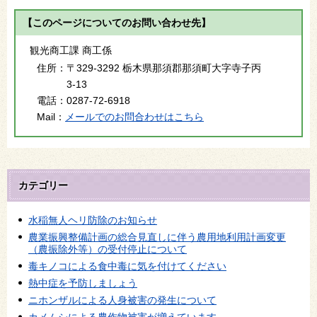
【このページについてのお問い合わせ先】
観光商工課 商工係
住所：
〒329-3292 栃木県那須郡那須町大字寺子丙
3-13
電話：
0287-72-6918
Mail：
メールでのお問合わせはこちら
カテゴリー
水稲無人ヘリ防除のお知らせ
農業振興整備計画の総合見直しに伴う農用地利用計画変更
（農振除外等）の受付停止について
毒キノコによる食中毒に気を付けてください
熱中症を予防しましょう
ニホンザルによる人身被害の発生について
カメムシによる農作物被害が増えています