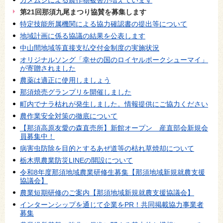
第21回那須九尾まつり協賛を募集します
特定技能所属機関による協力確認書の提出等について
地域計画に係る協議の結果を公表します
中山間地域等直接支払交付金制度の実施状況
オリジナルソング「幸せの国のロイヤルポークシューマイ」
が寄贈されました
農薬は適正に使用しましょう
那須焼売グランプリを開催しました
町内でナラ枯れが発生しました。情報提供にご協力ください
農作業安全対策の徹底について
【那須高原友愛の森直売所】新館オープン 産直部会新規会
員募集中！
病害虫防除を目的とするあぜ道等の枯れ草焼却について
栃木県農業防災LINEの開設について
令和8年度那須地域農業研修生募集【那須地域新規就農支援
協議会】
農業短期研修のご案内【那須地域新規就農支援協議会】
インターンシップを通じて企業をPR！共同掲載協力事業者
募集