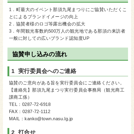
1．町最大のイベント那須九尾まつりにご協賛いただくこ
とによるブランドイメージの向上
2．協賛者様のロゴ等露出機会の拡大
3．年間観光客数約500万人の観光地である那須の来訪者
一般に対しての広いブランド認知度UP
協賛申し込みの流れ
1 実行委員会へのご連絡
協賛のご意向がある旨を実行委員会にご連絡ください。
【連絡先】那須九尾まつり実行委員会事務局（観光商工
課商工係）
TEL：0287-72-6918
FAX：0287-72-1112
MAIL：kanko@town.nasu.lg.jp
2 打合せ