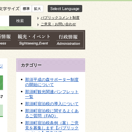
文字サイズ
パブリックコメント制度
ご意見・お問い合わせ
カテゴリー
ジ
那須平成の森サポーター制度
の開始について
那須町観光関連パンフレット
7
一覧
那須町宿泊税の導入について
那須町宿泊税に関するよくあ
るご質問（FAQ）
那須町宿泊税条例（案）ご意
見を募集します【パブリック