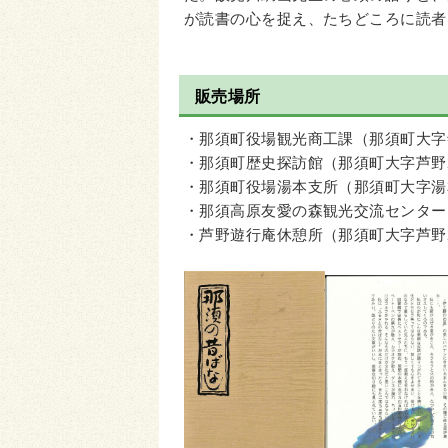
が読書の心を捉え、たちどころに読者
販売場所
・那須町役場観光商工課（那須町大字寺
・那須町歴史探訪館（那須町大字芦野2
・那須町役場湯本支所（那須町大字湯本
・那須高原友愛の森観光交流センター（
・芦野遊行庵休憩所（那須町大字芦野2