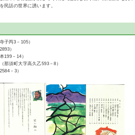
を民話の世界に誘います。
子丙3－105）
893）
199－14）
那須町大字高久乙593－8）
584－3）