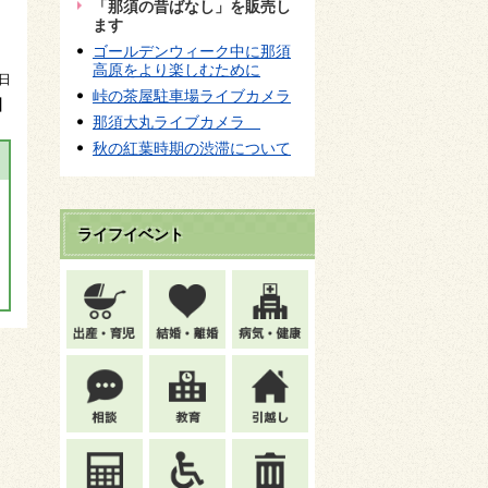
「那須の昔ばなし」を販売し
ます
ゴールデンウィーク中に那須
高原をより楽しむために
8日
峠の茶屋駐車場ライブカメラ
】
那須大丸ライブカメラ
秋の紅葉時期の渋滞について
ライフイベント