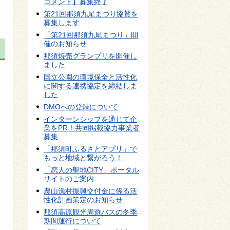
コメント】募集終了
第21回那須九尾まつり協賛を
募集します
「第21回那須九尾まつり」開
催のお知らせ
那須焼売グランプリを開催し
ました
国立公園の環境保全と活性化
に関する連携協定を締結しま
した
DMOへの登録について
インターンシップを通じて企
業をPR！共同掲載協力事業者
募集
「那須町ふるさとアプリ」で
もっと地域と繋がろう！
「恋人の聖地CITY」ポータル
サイトのご案内
農山漁村振興交付金に係る活
性化計画策定のお知らせ
那須高原観光周遊バスの冬季
期間運行について