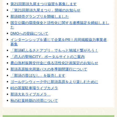
第21回那須九尾まつり協賛を募集します
「第21回那須九尾まつり」開催のお知らせ
那須焼売グランプリを開催しました
国立公園の環境保全と活性化に関する連携協定を締結しまし
た
DMOへの登録について
インターンシップを通じて企業をPR！共同掲載協力事業者
募集
「那須町ふるさとアプリ」でもっと地域と繋がろう！
「恋人の聖地CITY」ポータルサイトのご案内
農山漁村振興交付金に係る活性化計画策定のお知らせ
那須高原観光周遊バスの冬季期間運行について
「那須の昔ばなし」を販売します
ゴールデンウィーク中に那須高原をより楽しむために
峠の茶屋駐車場ライブカメラ
那須大丸ライブカメラ
秋の紅葉時期の渋滞について