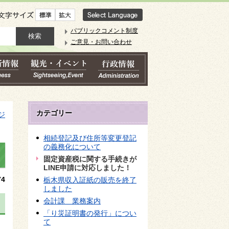
文字サイズ
パブリックコメント制度
ご意見・お問い合わせ
カテゴリー
ジ
相続登記及び住所等変更登記
の義務化について
固定資産税に関する手続きが
LINE申請に対応しました！
4
栃木県収入証紙の販売を終了
しました
会計課 業務案内
「り災証明書の発行」につい
て