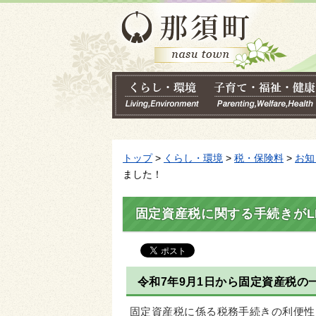
トップ
>
くらし・環境
>
税・保険料
>
お知
ました！
固定資産税に関する手続きがL
令和7年9月1日から固定資産税の
固定資産税に係る税務手続きの利便性