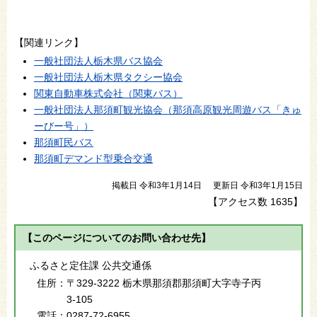
【関連リンク】
一般社団法人栃木県バス協会
一般社団法人栃木県タクシー協会
関東自動車株式会社（関東バス）
一般社団法人那須町観光協会（那須高原観光周遊バス「きゅ
ーびー号」）
那須町民バス
那須町デマンド型乗合交通
掲載日 令和3年1月14日
更新日 令和3年1月15日
【アクセス数
1635
】
【このページについてのお問い合わせ先】
ふるさと定住課 公共交通係
住所：
〒329-3222 栃木県那須郡那須町大字寺子丙
3-105
電話：
0287-72-6955