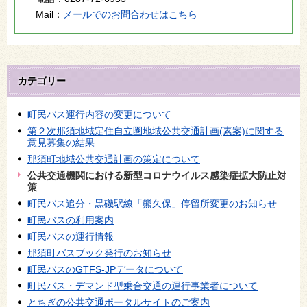
Mail：
メールでのお問合わせはこちら
カテゴリー
町民バス運行内容の変更について
第２次那須地域定住自立圏地域公共交通計画(素案)に関する
意見募集の結果
那須町地域公共交通計画の策定について
公共交通機関における新型コロナウイルス感染症拡大防止対
策
町民バス追分・黒磯駅線「熊久保」停留所変更のお知らせ
町民バスの利用案内
町民バスの運行情報
那須町バスブック発行のお知らせ
町民バスのGTFS-JPデータについて
町民バス・デマンド型乗合交通の運行事業者について
とちぎの公共交通ポータルサイトのご案内