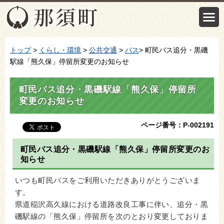
トップ
>
くらし・環境
>
公共交通
>
バス
> 町民バス追分・黒磯
駅線「熊久保」停留所変更のお知らせ
町民バス追分・黒磯駅線「熊久保」停留所
変更のお知らせ
ページ番号：P-002191
町民バス追分・黒磯駅線「熊久保」停留所変更のお
知らせ
いつも町民バスをご利用いただきありがとうございま
す。
県道稲沢高久線における道路改良工事に伴い、追分・黒
磯駅線の「熊久保」停留所を次のとおり変更しておりま