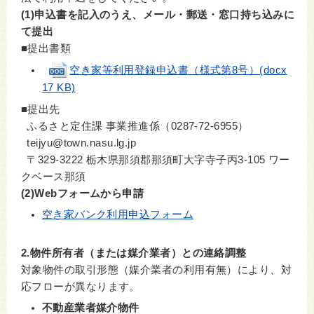
(1)申込書を記入のうえ、メール・郵送・窓口持ち込みに
て提出
■提出書類
空き家等利用登録申込書（様式第8号）(docx
17 KB)
■提出先
ふるさと定住課 事業推進係（0287-72-6955）
teijyu@town.nasu.lg.jp
〒329-3222 栃木県那須郡那須町大字寺子丙3-105 ワー
クベース那須
(2)Webフォームから申請
空き家バンク利用申込フォーム
2.物件所有者（または媒介業者）との連絡調整
対象物件の取引形態（媒介業者の利用有無）により、対
応フローが異なります。
不動産業者媒介物件