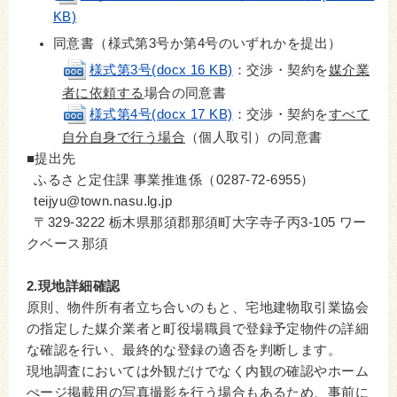
KB)
同意書（様式第3号か第4号のいずれかを提出）
様式第3号(docx 16 KB)
：交渉・契約を
媒介業
者に依頼する
場合の同意書
様式第4号(docx 17 KB)
：交渉・契約を
すべて
自分自身で行う場合
（個人取引）の同意書
■提出先
ふるさと定住課 事業推進係（0287-72-6955）
teijyu@town.nasu.lg.jp
〒329-3222 栃木県那須郡那須町大字寺子丙3-105 ワー
クベース那須
2.現地詳細確認
原則、物件所有者立ち合いのもと、宅地建物取引業協会
の指定した媒介業者と町役場職員で登録予定物件の詳細
な確認を行い、最終的な登録の適否を判断します。
現地調査においては外観だけでなく内観の確認やホーム
ぺージ掲載用の写真撮影を行う場合もあるため、事前に