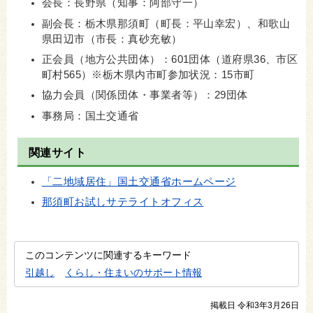
会長：長野県（知事：阿部守一）
副会長：栃木県那須町（町長：平山幸宏）、和歌山
県田辺市（市長：真砂充敏）
正会員（地方公共団体）：601団体（道府県36、市区
町村565）※栃木県内市町参加状況：15市町
協力会員（関係団体・事業者等）：29団体
事務局：国土交通省
関連サイト
「二地域居住」国土交通省ホームページ
那須町お試しサテライトオフィス
このコンテンツに関連するキーワード
引越し
くらし・住まいのサポート情報
掲載日 令和3年3月26日