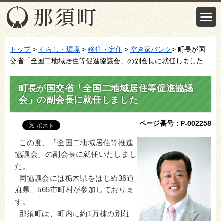
トップ
>
くらし・環境
>
移住・定住
>
空き家バンク
> 町長が国
交省「全国二地域居住等促進協議会」の副会長に就任しました
町長が国交省「全国二地域居住等促進協議
会」の副会長に就任しました
ページ番号：P-002258
この度、「全国二地域居住等推進
協議会」の副会長に就任いたしまし
た。
同協議会には栃木県をはじめ36道
府県、565市町村が参加しておりま
す。
那須町は、町内に約1万棟の別荘