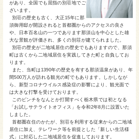
があり、全国でも屈指の別荘地でご
ざいます。
別荘の歴史も古く、大正15年に那
須御用邸が開設されると首都圏からのアクセスの良さ
や、日本百名山の一つであります那須山を中心とした雄
大な景観が評価され、多くの別荘が建てられました。
別荘の歴史が二地域居住の歴史でもありますので、那須
町は古くから二地域居住を実践してきた町と自負してお
ります。
また、当町は1390年の歴史を有する那須温泉があり、年
間500万人が訪れる観光の町でもあります。しかしなが
ら、新型コロナウイルス感染症の影響により、観光面で
は大きな打撃を受けております。
このピンチをなんとか打開すべく栃木県では初となる
「お試しサテライトオフィス」を令和2年8月に設置いた
しました。
首都圏在住のかたが、別荘を利用する従来からの二地域
居住に加え、テレワーク等を前提とした「新しい生活様
式」に対応した二地域居住を促進しております。