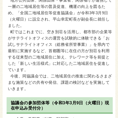
地方公共団体、関係団体・事業者、関係省庁が連携して
一層の二地域居住等の普及促進、機運の向上を図るた
め、「全国二地域居住等促進協議会」が令和3年3月9日
（火曜日）に設立され、平山幸宏町長が副会長に就任し
ました。
町ではこれまでに、空き別荘を活用し、都市部の企業等
がサテライトオフィスの運営を試験的に体験できる「お
試しサテライトオフィス（総務省所管事業）」を県内で
最初に実施するなど、首都圏等に在住の方が別荘を利用
する従来型の二地域居住に加え、テレワーク等を前提と
した「新しい生活様式」に対応した二地域居住を促進し
ています。
今後、同協議会では、二地域居住の推進に関わるさまざ
まな施策などの共有や発信、課題の検討などを実施して
いきます。
協議会の参加団体等（令和3年3月9日（火曜日）現
在申込み受付分）