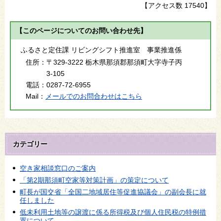
【アクセス数
17540
】
【このページについてのお問い合わせ先】
ふるさと定住課 リビングシフト推進室 事業推進係
住所：
〒329-3222 栃木県那須郡那須町大字寺子丙
3-105
電話：
0287-72-6955
Mail：
メールでのお問合わせはこちら
カテゴリー
空き家相談窓口のご案内
「第2期那須町空家等対策計画」の策定について
町長が国交省「全国二地域居住等促進協議会」の副会長に就
任しました
低未利用土地等の譲渡に係る所得税及び個人住民税の特例措
置について