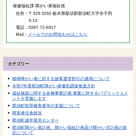
保健福祉課 障がい者福祉係
住所：
〒329-3292 栃木県那須郡那須町大字寺子丙
3-13
電話：
0287-72-6917
Mail：
メールでのお問合わせはこちら
カテゴリー
精神障がい者に対する旅客運賃割引の適用について
令和7年度那須町障がい者優先調達推進方針
福祉施策に関する各種事業計画 素案に対するパブリックコメ
ントを実施します
那須町犯罪被害者等の支援について
障害者任免状況
那須町成年後見センター
那須町障がい者計画、障がい福祉計画及び障がい児計画の策
定について