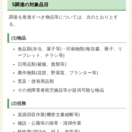
5調達の対象品目
調達を推進すべき物品等については、次のとおりとす
る。
(1)物品
食品類(弁当、菓子等)・印刷物類(報告書、冊子、リ
ーフレット、チラシ等)
日用品類(被服、旗類等)
農作物類(花苗、野菜苗、プランター等)
普及・啓発用品類
その他障害者就労施設等が提供可能な物品
(2)役務
資源回収作業(機密文書細断等)
施設・公園等の除草・清掃作業
軽作業(袋詰め、封入、包装等)