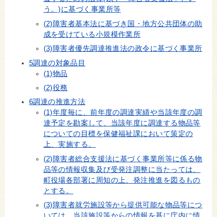
う。)に基づく事業所等
(2)障害者基本法に基づき国・地方公共団体の助
成を受けている小規模作業所
(3)障害者優先調達推進法の政令に基づく事業所
5調達の対象品目
(1)物品
(2)役務
6調達の推進方法
(1)年度毎に、前年度の調達実績や当該年度の調
達予定を勘案して、当該年度に調達する物品等
についての目標を保健福祉課において策定の
上、実施する。
(2)障害者総合支援法に基づく事業所等に係る物
品等の情報収集及び受発注調整に当たっては、
町役場各部署に周知の上、発注推進を図るもの
とする。
(3)障害者就労施設等から提供可能な物品等につ
いては、当該施設等からの情報を基に庁内に情