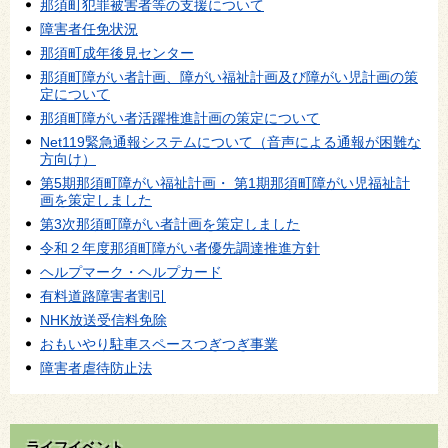
那須町犯罪被害者等の支援について
障害者任免状況
那須町成年後見センター
那須町障がい者計画、障がい福祉計画及び障がい児計画の策
定について
那須町障がい者活躍推進計画の策定について
Net119緊急通報システムについて（音声による通報が困難な
方向け）
第5期那須町障がい福祉計画・ 第1期那須町障がい児福祉計
画を策定しました
第3次那須町障がい者計画を策定しました
令和２年度那須町障がい者優先調達推進方針
ヘルプマーク・ヘルプカード
有料道路障害者割引
NHK放送受信料免除
おもいやり駐車スペースつぎつぎ事業
障害者虐待防止法
ライフイベント