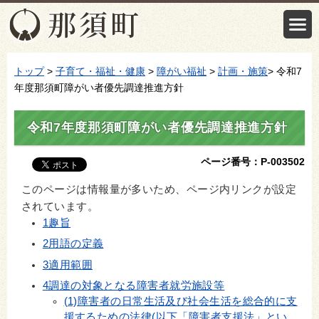
トップ
>
子育て・福祉・健康
>
障がい福祉
>
計画・施策
> 令和7
年度那須町障がい者優先調達推進方針
令和7年度那須町障がい者優先調達推進方針
ページ番号：P-003502
このページは情報量が多いため、ページ内リンクが設定
されています。
1趣旨
2用語の定義
3適用範囲
4調達の対象となる障害者就労施設等
(1)障害者の日常生活及び社会生活を総合的に支
援するための法律(以下「障害者支援法」とい