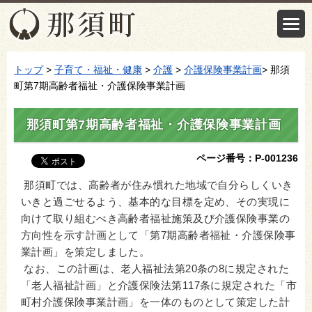
トップ
>
子育て・福祉・健康
>
介護
>
介護保険事業計画
> 那須
町第7期高齢者福祉・介護保険事業計画
那須町第7期高齢者福祉・介護保険事業計画
ページ番号：P-001236
那須町では、高齢者が住み慣れた地域で自分らしくいき
いきと過ごせるよう、基本的な目標を定め、その実現に
向けて取り組むべき高齢者福祉施策及び介護保険事業の
方向性を示す計画として「第7期高齢者福祉・介護保険事
業計画」を策定しました。
なお、この計画は、老人福祉法第20条の8に規定された
「老人福祉計画」と介護保険法第117条に規定された「市
町村介護保険事業計画」を一体のものとして策定した計