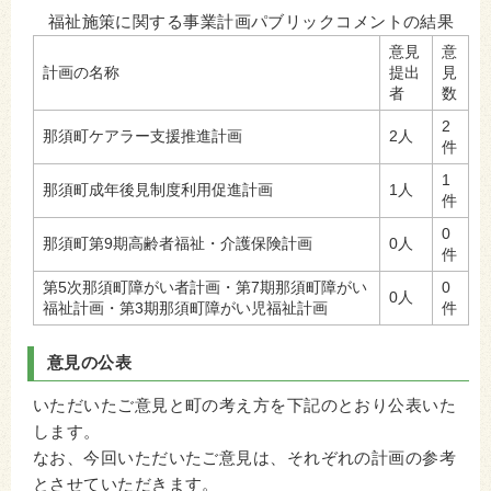
福祉施策に関する事業計画パブリックコメントの結果
意見
意
計画の名称
提出
見
者
数
2
那須町ケアラー支援推進計画
2人
件
1
那須町成年後見制度利用促進計画
1人
件
0
那須町第9期高齢者福祉・介護保険計画
0人
件
第5次那須町障がい者計画・第7期那須町障がい
0
0人
福祉計画・第3期那須町障がい児福祉計画
件
意見の公表
いただいたご意見と町の考え方を下記のとおり公表いた
します。
なお、今回いただいたご意見は、それぞれの計画の参考
とさせていただきます。