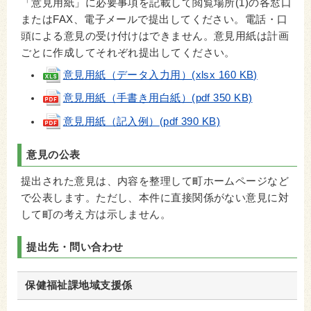
「意見用紙」に必要事項を記載して閲覧場所(1)の各窓口
またはFAX、電子メールで提出してください。電話・口
頭による意見の受け付けはできません。意見用紙は計画
ごとに作成してそれぞれ提出してください。
意見用紙（データ入力用）(xlsx 160 KB)
意見用紙（手書き用白紙）(pdf 350 KB)
意見用紙（記入例）
(pdf 390 KB)
意見の公表
提出された意見は、内容を整理して町ホームページなど
で公表します。ただし、
本件に直接関係がない意見に対
して町の考え方は示しません。
提出先・問い合わせ
保健福祉課地域支援係