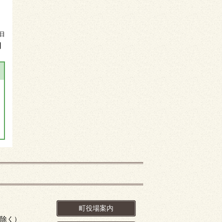
日
】
町役場案内
を除く）