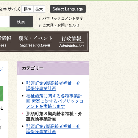
文字サイズ
パブリックコメント制度
ご意見・お問い合わせ
カテゴリー
ジ
那須町第9期高齢者福祉・介
護保険事業計画
福祉施策に関する各種事業計
画 素案に対するパブリックコ
メントを実施します
1
那須町第８期高齢者福祉・介
護保険事業計画
そ
那須町第7期高齢者福祉・介
者
護保険事業計画