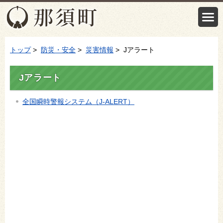
トップ
>
防災・安全
>
災害情報
> Jアラート
Jアラート
全国瞬時警報システム（J-ALERT）