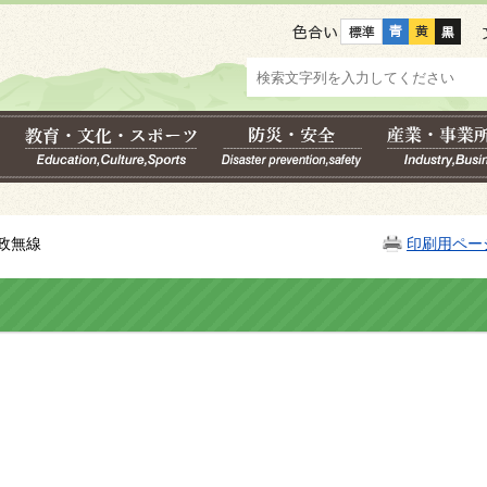
色合い
政無線
印刷用ペー