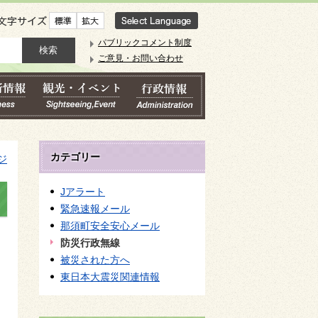
文字サイズ
パブリックコメント制度
ご意見・お問い合わせ
カテゴリー
ジ
Jアラート
緊急速報メール
那須町安全安心メール
防災行政無線
被災された方へ
東日本大震災関連情報