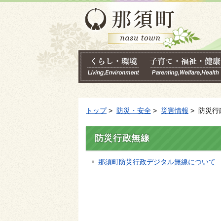
トップ
>
防災・安全
>
災害情報
> 防災行
防災行政無線
那須町防災行政デジタル無線について