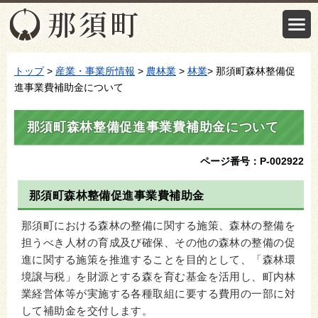
トップ
>
産業・事業所情報
>
農林業
>
林業
> 那須町森林整備促
進事業費補助金について
那須町森林整備促進事業費補助金について
ページ番号：P-002922
那須町森林整備促進事業費補助金
那須町における森林の整備に関する施策、森林の整備を
担うべき人材の育成及び確保、その他の森林の整備の促
進に関する施策を推進することを目的として、「森林環
境譲与税」を財源とする森を育む基金を活用し、町内林
業経営体等が実施する各種取組に要する費用の一部に対
して補助金を交付します。