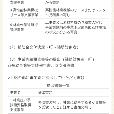
支援事業
かる書類
3.高性能林業機械
高性能林業機械のリースまたはレンタ
リース等支援事業
ル見積書の写し
工事費又は原材料費の見積書の写し
4.林道作業道維持
事業実施前の事業予定箇所図及び現場
管理事業
の状況が分かる写真
（2）補助金交付決定（町→補助対象者）
（3）事業実績報告書等の提出（
補助対象者→町
）
◎補助事業等実績報告書、収支決算書
○上記の他に事業別に提出していただく書類
提出書類一覧
事業名
提出書類
1.林業担い手
領収書の写し、林業に従事する者が資格等
技術資格取得
を受験したこと証する書類の写し
支援事業