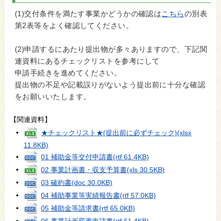
(1)交付条件を満たす事業かどうかの確認は
こちら
の別表
第2表等をよく確認してください。
(2)申請するにあたり提出物が多々ありますので、下記関
連資料にあるチェックリストを参考にして
申請手続きを進めてください。
提出物の不足や記載誤りがないよう提出前に十分な確認
をお願いいたします。
【関連資料】
★チェックリスト★(提出前に必ずチェック)
(xlsx
11.8KB)
01 補助金等交付申請書
(rtf 61.4KB)
02 事業計画書・収支予算書
(xls 30.5KB)
03 確約書
(doc 30.0KB)
04 補助事業等実績報告書
(rtf 57.0KB)
05 補助金等請求書
(rtf 65.0KB)
06 事業計画変更申請書
(rtf 61.4KB)