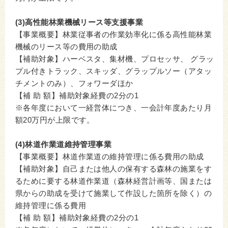
(3)高性能林業機械リース等支援事業
【事業概要】林業従事者の作業効率化に係る高性能林業
機械のリース等の費用の助成
【補助対象】ハーベスタ、集材機、プロセッサ、 グラッ
プル付きトラック、スキッダ、グラップルソー（アタッ
チメントのみ）、フォワーダほか
【補 助 額】補助対象経費の2分の1
※各年度において一経営体につき、一会計年度あたり月
額20万円が上限です。
(4)林道作業道維持管理事業
【事業概要】林道作業道の維持管理に係る費用の助成
【補助対象】自己または他人の保有する森林の施業をす
るために要する林道作業道（森林経営計画等、国または
県からの助成を受けて施業して作設した箇所を除く）の
維持管理に係る費用
【補 助 額】補助対象経費の2分の1