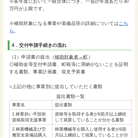
※各年度において一経営体につき、一会計年度あたり30
万円が上限です。
※補助対象になる事業や装備品等の詳細については
こち
ら
。
4．交付申請手続きの流れ
（1）申請書の提出（
補助対象者→町
）
◎補助金等交付申請書、町税等に滞納がないことを証明
する書類、事業計画書、収支予算書
○上記の他に事業別に提出していただく書類
提出書類一覧
事業名
提出書類
1.林業担い手技術
資格等を取得する者が6箇月以上継続
資格取得支援事業
して就業していることが分かる書類
2.林業機械及び労
林業機械等を購入し使用する者が6箇
働安全装備品購入
月以上継続して就業していることが分