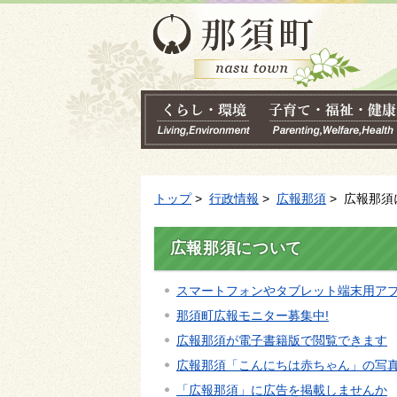
トップ
>
行政情報
>
広報那須
> 広報那須
広報那須について
スマートフォンやタブレット端末用ア
那須町広報モニター募集中!
広報那須が電子書籍版で閲覧できます
広報那須「こんにちは赤ちゃん」の写
「広報那須」に広告を掲載しませんか