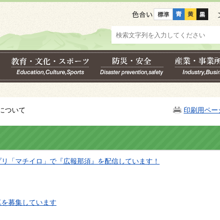
色合い
について
印刷用ペー
プリ「マチイロ」で『広報那須』を配信しています！
真を募集しています