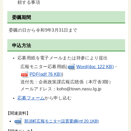
頼する事項
委嘱期間
委嘱の日から令和9年3月31日まで
申込方法
応募用紙を電子メールまたは持参により提出
広報モニター応募用紙(
Word(doc 122 KB)
・
PDF(pdf 76 KB)
)
送付先：企画政策課広報広聴係（本庁舎3階）
メールアドレス：koho@town.nasu.lg.jp
応募フォーム
から申し込む
【関連資料】
那須町広報モニター設置要綱
(rtf 20.1KB)