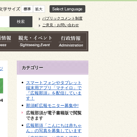
文字サイズ
パブリックコメント制度
ご意見・お問い合わせ
カテゴリー
ジ
スマートフォンやタブレット
端末用アプリ「マチイロ」で
『広報那須』を配信していま
す！
4
那須町広報モニター募集中!
広報那須が電子書籍版で閲覧
できます
広報那須「こんにちは赤ちゃ
ん」の写真を募集しています