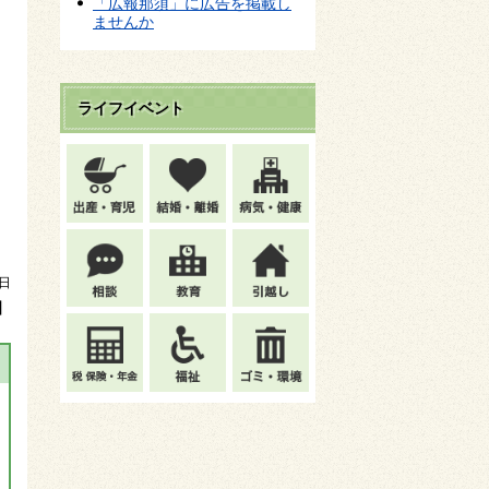
「広報那須」に広告を掲載し
ませんか
ライフイベント
2日
】