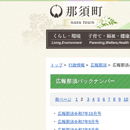
トップ
>
行政情報
>
広報那須
> 広報那
広報那須バックナンバー
前ページ
1
2
3
4
5
6
7
8
9
10
広報那須令和7年10月号
広報那須令和7年9月号
広報那須令和7年8月号