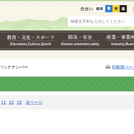
色合い
須バックナンバー
印刷用ペー
11
12
13
次ページ