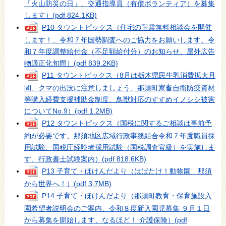
「火山防災の日」、交通指導員（有償ボランティア）を募集
します）
(pdf 824.1KB)
P10 タウントピックス（住宅の耐震無料相談会を開催
します！、令和７年国勢調査へのご協力をお願いします、令
和７年度調整給付金（不足額給付分）のお知らせ、屋外広告
物適正化旬間）
(pdf 839.2KB)
P11 タウントピックス（8月は栃木県民牛乳消費拡大月
間、クマの出没に注意しましょう、那須町家畜自衛防疫資材
等購入経費支援補助金制度、鳥獣対応のすすめイノシシ被害
についてNo.9）
(pdf 1.2MB)
P12 タウントピックス（国税に関するご相談は事前予
約が必要です、那須地区広域行政事務組合令和７年度職員採
用試験、国税庁経験者採用試験（国税調査官級）を実施しま
す、行政書士試験案内）
(pdf 818.6KB)
P13 子育て・ほけんだより（はばたけ！動物園 那須
から世界へ！）
(pdf 3.7MB)
P14 子育て・ほけんだより（那須町教育・保育施設入
園希望者説明会のご案内、令和８度新入園児募集 ９月１日
から募集を開始します、なるほど！ 介護保険）
(pdf