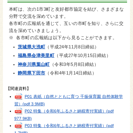
本町は、次の1市3町と友好都市協定を結び、さまざまな
分野で交流を深めています。
各市町の広報紙を通じて、互いの市町を知り、さらに交
流を深めていきましょう。
※ 各市町の広報紙は以下から見ることができます。
茨城県大洗町
（平成24年11月8日締結）
福島県会津美里町
（平成27年10月15日締結）
神奈川県葉山町
（令和3年5月8日締結）
静岡県下田市
（令和4年1月14日締結）
【関連資料】
P01 表紙（自然とともに育つ 千振保育園 自然体験学
習）
(pdf 3.9MB)
P02 特集（令和6年ふるさと納税寄付実績）
(pdf
977.9KB)
P03 特集（令和6年ふるさと納税寄付実績）
(pdf