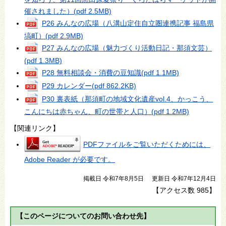
催されました）
(pdf 2.5MB)
P26 みんなの広場（八溝山定住自立圏連携記事 福島県
塙町）
(pdf 2.9MB)
P27 みんなの広場（魅力づくり活動日記・那須文芸）
(pdf 1.3MB)
P28 無料相談会・消費の豆知識
(pdf 1.1MB)
P29 カレンダー
(pdf 862.2KB)
P30 裏表紙（那須町の地域文化遺産vol.4、かっこう、
こんにちは赤ちゃん、町の世帯と人口）
(pdf 1.2MB)
【関連リンク】
PDFファイルをご覧いただくためには、
Adobe Reader が必要です。
掲載日 令和7年8月5日
更新日 令和7年12月4日
【アクセス数
985
】
【このページについてのお問い合わせ先】