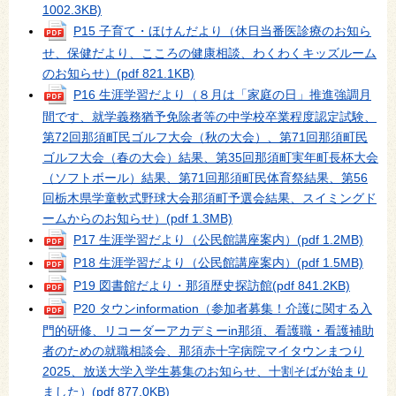
1002.3KB)
P15 子育て・ほけんだより（休日当番医診療のお知ら
せ、保健だより、こころの健康相談、わくわくキッズルーム
のお知らせ）
(pdf 821.1KB)
P16 生涯学習だより（８月は「家庭の日」推進強調月
間です、就学義務猶予免除者等の中学校卒業程度認定試験、
第72回那須町民ゴルフ大会（秋の大会）、第71回那須町民
ゴルフ大会（春の大会）結果、第35回那須町実年町長杯大会
（ソフトボール）結果、第71回那須町民体育祭結果、第56
回栃木県学童軟式野球大会那須町予選会結果、スイミングド
ームからのお知らせ）
(pdf 1.3MB)
P17 生涯学習だより（公民館講座案内）
(pdf 1.2MB)
P18 生涯学習だより（公民館講座案内）
(pdf 1.5MB)
P19 図書館だより・那須歴史探訪館
(pdf 841.2KB)
P20 タウンinformation（参加者募集！介護に関する入
門的研修、リコーダーアカデミーin那須、看護職・看護補助
者のための就職相談会、那須赤十字病院マイタウンまつり
2025、放送大学入学生募集のお知らせ、十割そばが始まり
ました）
(pdf 877.0KB)