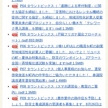
1.7MB)
P04 タウントピックス（「遺贈による寄付制度」に関
する協定を締結しました、「災害時におけるレンタル機材の
提供に関する協定」を締結しました、地域活性化起業人提案
事業未来の森プロジェクト、自分らしい働き方 「テレワー
ク導入講座」を開催します）
(pdf 1.3MB)
P05 タウントピックス（戸籍フリガナ届出フローチャ
ート）
(pdf 893.8KB)
P06 タウントピックス（(株) LIFULL の職員を町の副業
型地域活性化起業人に委嘱しました、おいでよ！ リユース
の町～夏休み特集出品～、防災のワンポイント、Jアラート
全国一斉情報伝達試験を実施します
(pdf 1.5MB)
P07 タウントピックス（個人事業税のお知らせ、選挙
啓発放送を町内の中学生にご協力いただきました！、参議院
議員通常選挙投票結果）
(pdf 1.4MB)
P08 タウントピックス（スマホ講習会・教室のご案
内）
(pdf 1.3MB)
P09 タウントピックス（農作業中の熱中症を予防しま
しょう、防災士養成講座の受講者を募集します、8月26日は