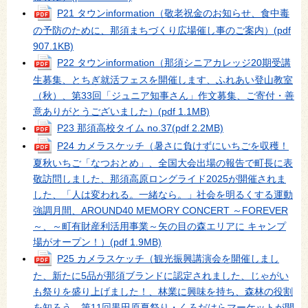
P21 タウンinformation（敬老祝金のお知らせ、食中毒
の予防のために、那須まちづくり広場催し事のご案内）
(pdf
907.1KB)
P22 タウンinformation（那須シニアカレッジ20期受講
生募集、とちぎ就活フェスを開催します、ふれあい登山教室
（秋）、第33回「ジュニア知事さん」作文募集、ご寄付・善
意ありがとうございました）
(pdf 1.1MB)
P23 那須高校タイム no.37
(pdf 2.2MB)
P24 カメラスケッチ（暑さに負けずにいちごを収穫！
夏秋いちご「なつおとめ」、全国大会出場の報告で町長に表
敬訪問しました、那須高原ロングライド2025が開催されま
した、「人は変われる。一緒なら。」社会を明るくする運動
強調月間、AROUND40 MEMORY CONCERT ～FOREVER
～、～町有財産利活用事業～矢の目の森エリアに キャンプ
場がオープン！）
(pdf 1.9MB)
P25 カメラスケッチ（観光振興講演会を開催しまし
た、新たに5品が那須ブランドに認定されました、じゃがい
も祭りを盛り上げました！、林業に興味を持ち、森林の役割
を知ろう、第11回黒田原夏祭り・くろだはらマーケットが開