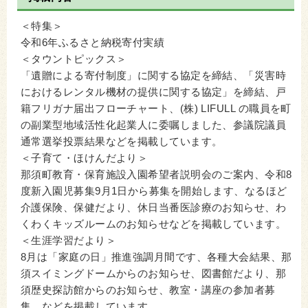
＜特集＞
令和6年ふるさと納税寄付実績
＜タウントピックス＞
「遺贈による寄付制度」に関する協定を締結、「災害時
におけるレンタル機材の提供に関する協定」を締結、戸
籍フリガナ届出フローチャート、(株) LIFULL の職員を町
の副業型地域活性化起業人に委嘱しました、参議院議員
通常選挙投票結果などを掲載しています。
＜子育て・ほけんだより＞
那須町教育・保育施設入園希望者説明会のご案内、令和8
度新入園児募集9月1日から募集を開始します、なるほど
介護保険、保健だより、休日当番医診療のお知らせ、わ
くわくキッズルームのお知らせなどを掲載しています。
＜生涯学習だより＞
8月は「家庭の日」推進強調月間です、各種大会結果、那
須スイミングドームからのお知らせ、図書館だより、那
須歴史探訪館からのお知らせ、教室・講座の参加者募
集、などを掲載しています。