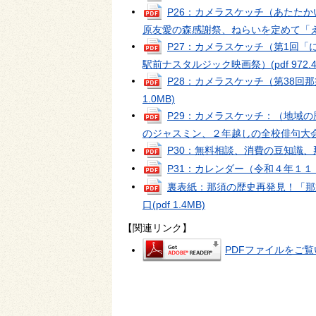
P26：カメラスケッチ（あたた
原友愛の森感謝祭、ねらいを定めて「
P27：カメラスケッチ（第1回
駅前ナスタルジック映画祭）
(pdf 972.
P28：カメラスケッチ（第38
1.0MB)
P29：カメラスケッチ：（地域
のジャスミン、２年越しの全校俳句大
P30：無料相談、消費の豆知識
P31：カレンダー（令和４年１
裏表紙：那須の歴史再発見！「那
口
(pdf 1.4MB)
【関連リンク】
PDFファイルをご覧い