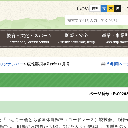
色合い
ックナンバー
> 広報那須令和4年11月号
印刷用ペー
ページ番号：P-00298
た「いちご一会とちぎ国体自転車（ロードレース）競技会」の様
場では、町民や県内外から駆けつけた人々が観戦し、固唾をのん