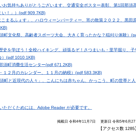
かいお気持ちありがとうございます、交通安全ポスター表彰、第1回那須
えい！」）
(pdf 909.7KB)
「にこまるふぇす」、ハロウィーンパーティー、宵の散策２０２２、黒田
4KB)
回那須町文化祭、高齢者スポーツ大会、大きく育ったかな？稲刈り体験）
(p
の歴史を学ぼう！全校ハイキング、頑張るぞ！さつまいも・里芋掘り、子
会）
(pdf 1010.1KB)
、那須町消費生活センター
(pdf 671.2KB)
１・１２月のカレンダー、１１月の納税）
(pdf 583.3KB)
須町と近現代の人々」、こんにちは赤ちゃん、かっこう、町の世帯と人
ただくためには、Adobe Reader が必要です。
掲載日 令和4年11月7日
更新日 令和5年6月2
【アクセス数
1285