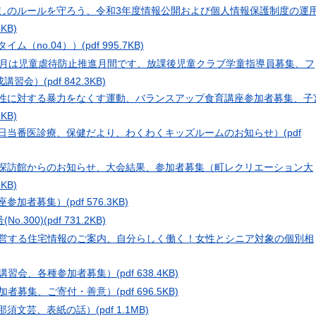
出しのルールを守ろう、令和3年度情報公開および個人情報保護制度の運
4KB)
イム（no.04））
(pdf 995.7KB)
11月は児童虐待防止推進月間です、放課後児童クラブ学童指導員募集、フ
成講習会）
(pdf 842.3KB)
女性に対する暴力をなくす運動、バランスアップ食育講座参加者募集、子
1KB)
休日当番医診療、保健だより、わくわくキッズルームのお知らせ）
(pdf
史探訪館からのお知らせ、大会結果、参加者募集（町レクリエーション大
1KB)
講座参加者募集）
(pdf 576.3KB)
o.300)
(pdf 731.2KB)
n（町が運営する住宅情報のご案内、自分らしく働く！女性とシニア対象の個別相
試験・講習会、各種参加者募集）
(pdf 638.4KB)
各種参加者募集、ご寄付・善意）
(pdf 696.5KB)
、那須文芸、表紙の話）
(pdf 1.1MB)