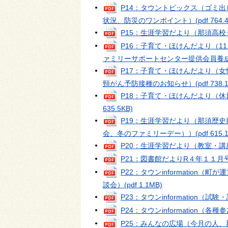
P14：タウントピックス（ゴミ
状況、防災のワンポイント）
(pdf 764.
P15：生涯学習だより（那須高校タ
P16：子育て・ほけんだより（
ァミリーサポートセンター提供会員養
P17：子育て・ほけんだより（
頸がん予防接種のお知らせ）
(pdf 738.
P18：子育て・ほけんだより（
635.5KB)
P19：生涯学習だより（那須歴
会、冬のファミリーデー））
(pdf 615.
P20：生涯学習だより（教室・
P21：図書館だよりR４年１１月号(N
P22：タウンinformatio
談会）
(pdf 1.1MB)
P23：タウンinformation（
P24：タウンinformation（
P25：みんなの広場（今月の人