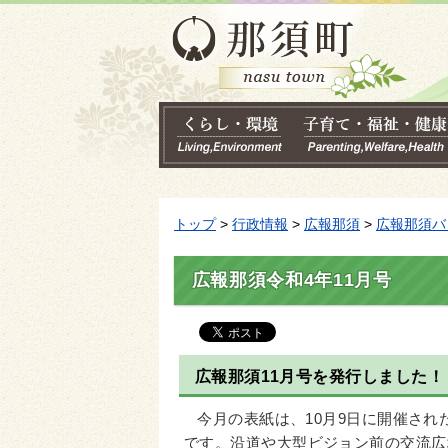
トップ
>
行政情報
>
広報那須
>
広報那須バ
広報那須令和4年11月号
広報那須11月号を発行しました！
今月の表紙は、10月9日に開催され
です。沿道や大型ビジョン前の交流広