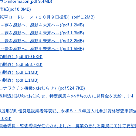
nformation
(pdf 9.4MB)
裏表紙
(pdf 8.8MB)
転車ロードレース（１０月９日撮影）
(pdf 1.2MB)
体～夢を感動へ。感動を未来へ～)
(pdf 1.2MB)
体～夢を感動へ。感動を未来へ～)
(pdf 1.3MB)
体～夢を感動へ。感動を未来へ～)
(pdf 3.2MB)
体～夢を感動へ。感動を未来へ～)
(pdf 1.5MB)
の財政）
(pdf 610.5KB)
の財政）
(pdf 553.7KB)
の財政）
(pdf 1.1MB)
の財政）
(pdf 1.1MB)
コロナワクチン接種のお知らせ）
(pdf 524.7KB)
員採用追加試験のお知らせ、特定疾患をお持ちの方に見舞金を支給しま
4年度那須町優良建設業者等表彰、令和５・６年度入札参加資格審査申請
4.0KB)
委員会委員・監査委員が任命されました、農業の更なる発展に向けて要望