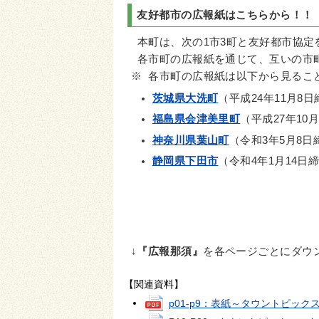
友好都市の広報紙はこちらから！！
本町は、次の1市3町と友好都市協定
各市町の広報紙を通じて、互いの市
※ 各市町の広報紙は以下から見るこ
茨城県大洗町
（平成24年11月8
福島県会津美里町
（平成27年10
神奈川県葉山町
（令和3年5月8日
静岡県下田市
（令和4年1月14日
↓
『広報那須』
を各ページごとにダウ
【関連資料】
p01-p9：表紙～タウントピック