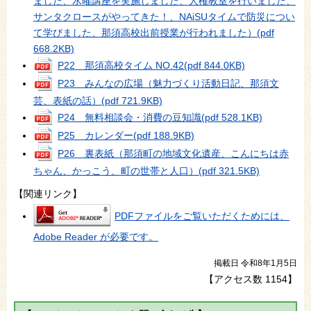
ました、水曜講座を実施しました、人権教室を行いました、
サンタクロースがやってきた！、NAiSUタイムで防災につい
て学びました、那須高校出前授業が行われました）
(pdf
668.2KB)
P22 那須高校タイム NO.42
(pdf 844.0KB)
P23 みんなの広場（魅力づくり活動日記、那須文
芸、表紙の話）
(pdf 721.9KB)
P24 無料相談会・消費の豆知識
(pdf 528.1KB)
P25 カレンダー
(pdf 188.9KB)
P26 裏表紙（那須町の地域文化遺産、こんにちは赤
ちゃん、かっこう、町の世帯と人口）
(pdf 321.5KB)
【関連リンク】
PDFファイルをご覧いただくためには、
Adobe Reader が必要です。
掲載日 令和8年1月5日
【アクセス数
1154
】