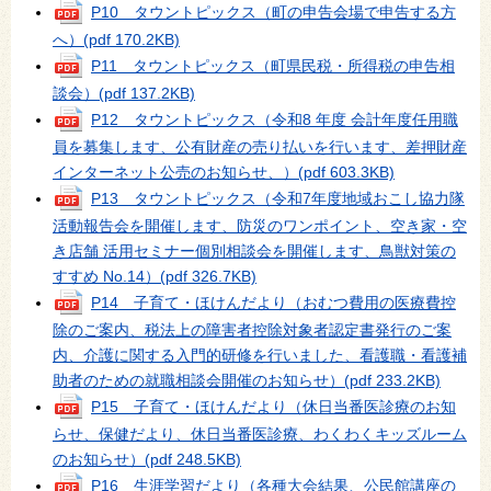
P10 タウントピックス（町の申告会場で申告する方
へ）
(pdf 170.2KB)
P11 タウントピックス（町県民税・所得税の申告相
談会）
(pdf 137.2KB)
P12 タウントピックス（令和8 年度 会計年度任用職
員を募集します、公有財産の売り払いを行います、差押財産
インターネット公売のお知らせ、）
(pdf 603.3KB)
P13 タウントピックス（令和7年度地域おこし協力隊
活動報告会を開催します、防災のワンポイント、空き家・空
き店舗 活用セミナー個別相談会を開催します、鳥獣対策の
すすめ No.14）
(pdf 326.7KB)
P14 子育て・ほけんだより（おむつ費用の医療費控
除のご案内、税法上の障害者控除対象者認定書発行のご案
内、介護に関する入門的研修を行いました、看護職・看護補
助者のための就職相談会開催のお知らせ）
(pdf 233.2KB)
P15 子育て・ほけんだより（休日当番医診療のお知
らせ、保健だより、休日当番医診療、わくわくキッズルーム
のお知らせ）
(pdf 248.5KB)
P16 生涯学習だより（各種大会結果、公民館講座の