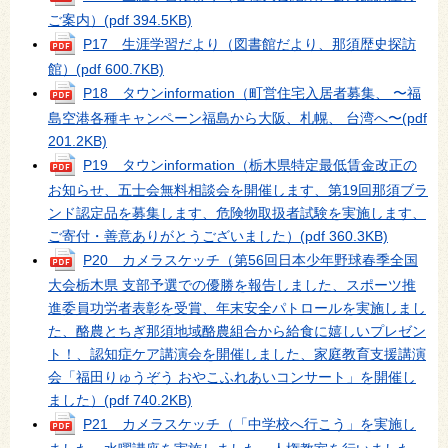
ご案内）
(pdf 394.5KB)
P17 生涯学習だより（図書館だより、那須歴史探訪
館）
(pdf 600.7KB)
P18 タウンinformation（町営住宅入居者募集、 〜福
島空港各種キャンペーン福島から大阪、札幌、 台湾へ〜
(pdf
201.2KB)
P19 タウンinformation（栃木県特定最低賃金改正の
お知らせ、五士会無料相談会を開催します、第19回那須ブラ
ンド認定品を募集します、危険物取扱者試験を実施します、
ご寄付・善意ありがとうございました）
(pdf 360.3KB)
P20 カメラスケッチ（第56回日本少年野球春季全国
大会栃木県 支部予選での優勝を報告しました、スポーツ推
進委員功労者表彰を受賞、年末安全パトロールを実施しまし
た、酪農とちぎ那須地域酪農組合から給食に嬉しいプレゼン
ト！、認知症ケア講演会を開催しました、家庭教育支援講演
会「福田りゅうぞう おやこふれあいコンサート」を開催し
ました）
(pdf 740.2KB)
P21 カメラスケッチ（「中学校へ行こう」を実施し