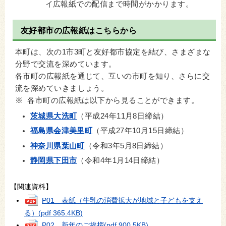
イ広報紙での配信まで時間がかかります。
友好都市の広報紙はこちらから
本町は、次の1市3町と友好都市協定を結び、さまざまな
分野で交流を深めています。
各市町の広報紙を通じて、互いの市町を知り、さらに交
流を深めていきましょう。
※ 各市町の広報紙は以下から見ることができます。
茨城県大洗町
（平成24年11月8日締結）
福島県会津美里町
（平成27年10月15日締結）
神奈川県葉山町
（令和3年5月8日締結）
静岡県下田市
（令和4年1月14日締結）
【関連資料】
P01 表紙（牛乳の消費拡大が地域と子どもを支え
る）
(pdf 365.4KB)
P02 新年のご挨拶
(pdf 900.5KB)