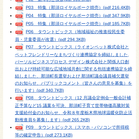
P03 特集（那須ロイヤルポーク焼売）
(pdf 216.4KB)
P04 特集（那須ロイヤルポーク焼売）
(pdf 347.9KB)
P05 特集（那須ロイヤルポーク焼売）
(pdf 185.7KB)
P06 タウントピックス（地域福祉の推進役民生委
員・児童委員が改選）
(pdf 294.3KB)
P07 タウントピックス（ライオンペット株式会社と
ペットフレンドリーなまちづくり連携協定を締結しました,
パーソルビジネスプロセス デザイン株式会社と関係人口創
出および持続可能な広域地域共創に関する包括連携協定を締
結しました、那須町長選挙および 那須町議会議員補欠選挙
のお知らせ、パブリックコメント（皆さんの意見を募集）を
行います）
(pdf 340.7KB)
P08 タウントピックス（12 月議会定例会一般会計補
正予算など15 議案を可決、那須町子育て世帯物価高騰対策
支援給付金のお知らせ、令和８年度栃木県地球温暖化防止活
動推進員を募集します）
(pdf 265.2KB)
P09 タウントピックス（スマホ・パソコンで所得税
等の確定申告）
(pdf 273.1KB)