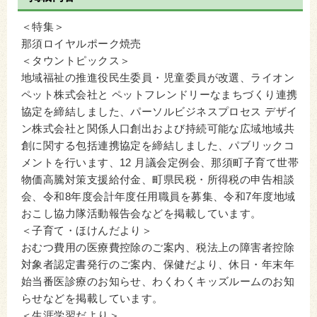
＜特集＞
那須ロイヤルポーク焼売
＜タウントピックス＞
地域福祉の推進役民生委員・児童委員が改選、ライオン
ペット株式会社と ペットフレンドリーなまちづくり連携
協定を締結しました、パーソルビジネスプロセス デザイ
ン株式会社と関係人口創出および持続可能な広域地域共
創に関する包括連携協定を締結しました、パブリックコ
メントを行います、12 月議会定例会、那須町子育て世帯
物価高騰対策支援給付金、町県民税・所得税の申告相談
会、令和8年度会計年度任用職員を募集、令和7年度地域
おこし協力隊活動報告会などを掲載しています。
＜子育て・ほけんだより＞
おむつ費用の医療費控除のご案内、税法上の障害者控除
対象者認定書発行のご案内、保健だより、休日・年末年
始当番医診療のお知らせ、わくわくキッズルームのお知
らせなどを掲載しています。
＜生涯学習だより＞