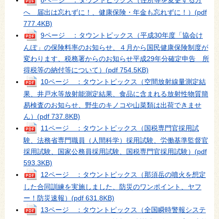
へ 届出は忘れずに！、健康保険・年金も忘れずに！）
(pdf
777.4KB)
9ページ ：タウントピックス（平成30年度「協会け
んぽ」の保険料率のお知らせ、４月から国民健康保険制度が
変わります、税務署からのお知らせ平成29年分確定申告 所
得税等の納付等について）
(pdf 754.5KB)
10ページ ：タウントピックス（空間放射線量測定結
果、井戸水等放射能測定結果、食品に含まれる放射性物質簡
易検査のお知らせ、野生のキノコや山菜類は出荷できませ
ん）
(pdf 737.8KB)
11ページ ：タウントピックス（国税専門官採用試
験、法務省専門職員（人間科学）採用試験、労働基準監督官
採用試験、国家公務員採用試験、国税専門官採用試験）
(pdf
593.3KB)
12ページ ：タウントピックス（那須岳の噴火を想定
した合同訓練を実施しました、防災のワンポイント、ヤフ
ー！防災速報）
(pdf 631.8KB)
13ページ ：タウントピックス（全国瞬時警報システ