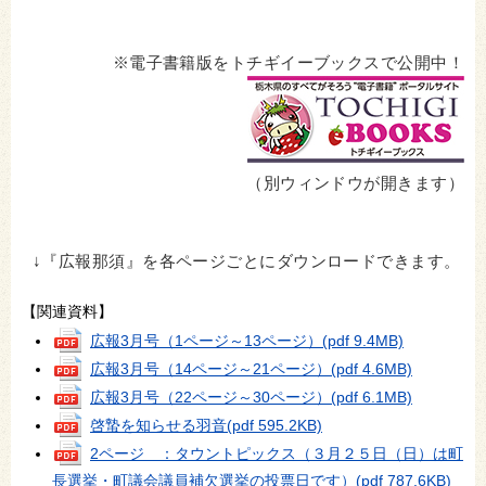
※電子書籍版をトチギイーブックスで公開中！
（別ウィンドウが開きます）
↓『広報那須』を各ページごとにダウンロードできます。
【関連資料】
広報3月号（1ページ～13ページ）
(pdf 9.4MB)
広報3月号（14ページ～21ページ）
(pdf 4.6MB)
広報3月号（22ページ～30ページ）
(pdf 6.1MB)
啓蟄を知らせる羽音
(pdf 595.2KB)
2ページ ：タウントピックス（３月２５日（日）は町
長選挙・町議会議員補欠選挙の投票日です）
(pdf 787.6KB)