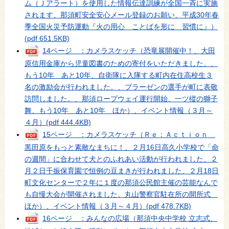
ム（Ｊアラート）を使用した情報伝達訓練が全国一斉に実施
されます、那須町安全安心メール登録のお願い、平成30年春
季全国火災予防運動『火の用心 ことばを形に 習慣に』）
(pdf 651.5KB)
14ページ ：カメラスケッチ（恐竜展開催中！、大田
原信用金庫から児童図書のための寄付をいただきました。、
もう10年 あと10年、自衛隊に入隊する町内在住高校生３
名の激励会が行われました。、ブラーゼンの選手が町に表敬
訪問しました。、那須ロープウェイ運行開始、一ツ樅の獅子
舞、もう10年 あと10年 ほか）、イベント情報（３月～
４月）
(pdf 444.4KB)
15ページ ：カメラスケッチ（Ｒｅ：Ａｃｔｉｏｎ
黒田原をもっと素敵なまちに！、２月16日高久小学校で「命
の週間」に合わせて犬とのふれあい活動が行われました、２
月２日千振保育園で恒例の豆まきが行われました、２月18日
町文化センターで２年に１度の那須公民館主催の芸能なんで
も自慢大会が開催されました、丸山警察官駐在所の開所式
ほか）、イベント情報（３月～４月）
(pdf 478.7KB)
16ページ ：みんなの広場（那須中央中学校 立志式、