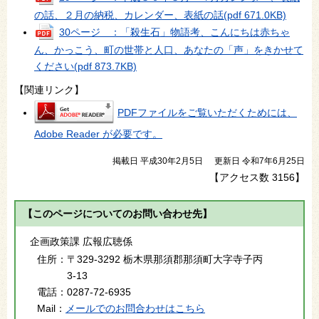
の話、２月の納税、カレンダー、表紙の話
(pdf 671.0KB)
30ページ ：「殺生石」物語考、こんにちは赤ちゃ
ん、かっこう、町の世帯と人口、あなたの「声」をきかせて
ください
(pdf 873.7KB)
【関連リンク】
PDFファイルをご覧いただくためには、
Adobe Reader が必要です。
掲載日 平成30年2月5日
更新日 令和7年6月25日
【アクセス数
3156
】
【このページについてのお問い合わせ先】
企画政策課 広報広聴係
住所：
〒329-3292 栃木県那須郡那須町大字寺子丙
3-13
電話：
0287-72-6935
Mail：
メールでのお問合わせはこちら