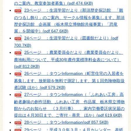
のご案内、教室参加者募集）
(pdf 474.6KB)
23ページ ：生涯学習だより（那須歴史探訪館 「雛
のつるし飾り」のご案内、サークル情報を募集します、那須
歴史探訪館 企画展 （栃木県立博物館共催事業）「恐竜
展」を開催中）
(pdf 647.6KB)
24ページ ：生涯学習だより（図書館だより）
(pdf
700.7KB)
25ページ ：農業委員会だより（農業委員会だより、
農地転用について、平成30年農作業標準料金表について）
(pdf 812.0KB)
26ページ ：タウンInformation（町営住宅の入居者を
募集します、放射能を無料で測定します、第１回危険物取扱
者試験 ほか）
(pdf 579.2KB)
27ページ ：タウンInformation（「ふれあい工房」高
齢者趣味の創作活動、ふれあい工房 作品展、栃木県立博物
館からのお知らせ 《３月行事》 、家内労働委託状況届の
提出は４月30日まで、ご寄付・善意 ほか）
(pdf 619.6KB)
28ページ ：タウンInformation
(pdf 857.5KB)
29ページ ：平成３０年３月・４月カレンダー、表紙