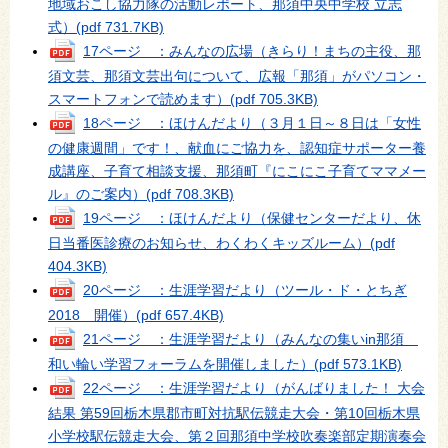
地域おこし協力隊の活動レポート、那須中央中学校 立志
式）
(pdf 731.7KB)
17ページ ：みんなの広場（きらり！まちの主役、那
須文芸、那須文芸出句について、広報「那須」がパソコン・
スマートフォンで読めます）
(pdf 705.3KB)
18ページ ：ほけんだより（３月１日～８日は「女性
の健康週間」です！、献血にご協力を、認知症サポーター養
成講座、子育て相談支援、那須町『にこにこ子育てママメー
ル』のご案内）
(pdf 708.3KB)
19ページ ：ほけんだより（保健センターだより、休
日当番医診療のお知らせ、わくわくキッズルーム）
(pdf
404.3KB)
20ページ ：生涯学習だより（ツール・ド・とちぎ
2018 開催）
(pdf 657.4KB)
21ページ ：生涯学習だより（みんなの集いin那須
和い輪い学習フォーラムを開催しました）
(pdf 573.1KB)
22ページ ：生涯学習だより（がんばりました！ 大会
結果 第59回栃木県郡市町対抗駅伝競走大会・第10回栃木県
小学校駅伝競走大会、第２回那須中学校吹奏楽部定期演奏会