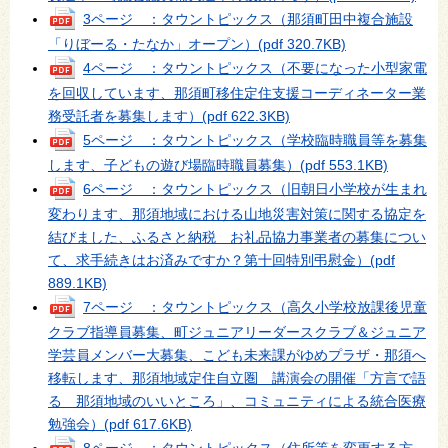
3ページ ：タウントピックス（那須町田中複合施設
「りぼーる・たなか」オープン）
(pdf 320.7KB)
4ページ ：タウントピックス（不要になった小型家電
を回収しています、那須町移住定住支援コーディネーター業
務受託者を募集します）
(pdf 622.3KB)
5ページ ：タウントピックス（学校臨時職員等を募集
します、子どもの遊び場臨時職員募集）
(pdf 553.1KB)
6ページ ：タウントピックス（旧朝日小学校が生まれ
変わります、那須地域における山地災害対策に関する協定を
結びました、ふるさと納税 お礼品協力事業者の募集につい
て、求手続きはお済みですか？第十回特別弔慰金）
(pdf
889.1KB)
7ページ ：タウントピックス（高久小学校放課後児童
クラブ指導員募集、町ジュニアリーダースクラブ＆ジュニア
学芸員メンバー大募集、こども未来課がゆめプラザ・那須へ
移転します、那須地域定住自立圏 講演会の開催「方言で語
る 那須地域のいいところ」、コミュニティによる統合医療
勉強会）
(pdf 617.6KB)
8ページ ：タウントピックス（住所等を変更する方