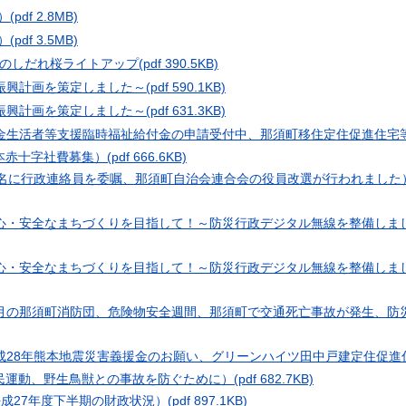
）
(pdf 2.8MB)
）
(pdf 3.5MB)
のしだれ桜ライトアップ
(pdf 390.5KB)
振興計画を策定しました～
(pdf 590.1KB)
振興計画を策定しました～
(pdf 631.3KB)
金生活者等支援臨時福祉給付金の申請受付中、那須町移住定住促進住宅
本赤十字社費募集）
(pdf 666.6KB)
0名に行政連絡員を委嘱、那須町自治会連合会の役員改選が行われました
心・安全なまちづくりを目指して！～防災行政デジタル無線を整備しま
心・安全なまちづくりを目指して！～防災行政デジタル無線を整備しま
月の那須町消防団、危険物安全週間、那須町で交通死亡事故が発生、防
成28年熊本地震災害義援金のお願い、グリーンハイツ田中戸建定住促進
民運動、野生鳥獣との事故を防ぐために）
(pdf 682.7KB)
平成27年度下半期の財政状況）
(pdf 897.1KB)