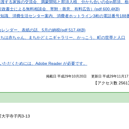
ion（介護する家族の交流会、満蒙開拓と那須入植、分かち合いの会in那須、栃
行政書士による無料相談会、寄附・善意、有料広告）
(pdf 600.4KB)
豆知識、消費生活センター案内、消費者ホットライン3桁の電話番号188
のカレンダー、表紙の話、5月の納税
(pdf 517.4KB)
にちは赤ちゃん、まちかどミニギャラリー、かっこう、町の世帯と人口
ただくためには、Adobe Reader が必要です。
掲載日 平成29年10月20日
更新日 平成29年11月1
【アクセス数
2561
】
町大字寺子丙3-13