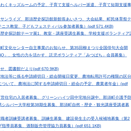
くわくキッズルームの予定、子育て支援ヘルパー派遣、子育て短期支援
陽サンライズ、那須歴史探訪館新館長あいさつ、大会結果、町民体育祭
テニス教室、子どもフェスティバル参加者募集）
(pdf 571.4KB)
須歴史探訪館テーマ展1、教室・講座受講生募集、学校支援ボランティア
須町文化センター自主事業のお知らせ、第35回柳まつり全国俳句大会開
 BBQ」、女性の力を活かす、託児ボランティア「みつばち」会員募集）
らせ、図書館だより
(pdf 670.9KB)
農地法等に係る申請締切日・総会開催日変更、農地転用許可の権限の区
について、農地法に関する申請締切日・総会の予定、農業者年金）
(pdf
ion（町営住宅の入居者募集、グリーンハイツ田中宅地分譲中、那須町介護予
県シルバー大学校第38期生募集、那須町自然・歴史・観光講座受講者募
ion（在職者訓練受講者募集、訓練生募集、建設発生土の受入候補地募集（第2
ブ指導員募集、酒類販売管理協力員募集）
(pdf 651.1KB)