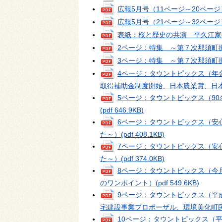
広報5月号（11ページ～20ページ
広報5月号（21ページ～32ページ
表紙：桜と歴史の共演 平久江家
2ページ：特集 ～第７次那須町
3ページ：特集 ～第７次那須町
4ページ：タウントピックス（年
取得補助金制度開始、日本農業賞、日
5ページ：タウントピックス（9
(pdf 646.9KB)
6ページ：タウントピックス（安
た～）
(pdf 408.1KB)
7ページ：タウントピックス（安
た～）
(pdf 374.0KB)
8ページ：タウントピックス（今
のワンポイント）
(pdf 549.6KB)
9ページ：タウントピックス（平
宅建設事業プロポーザル、環境美化町
10ページ：タウントピックス（