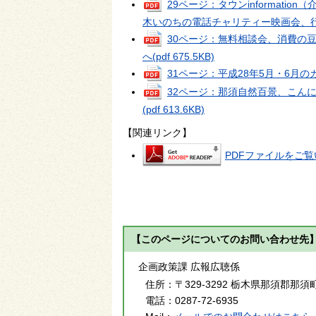
29ページ：タウンinformat
木いのちの電話チャリティー映画会、
30ページ：無料相談会、消費の
へ
(pdf 675.5KB)
31ページ：平成28年5月・6月
32ページ：那須自然百景、こん
(pdf 613.6KB)
【関連リンク】
PDFファイルをご覧い
【このページについてのお問い合わせ先
企画政策課 広報広聴係
住所：
〒329-3292 栃木県那須郡那須
電話：
0287-72-6935