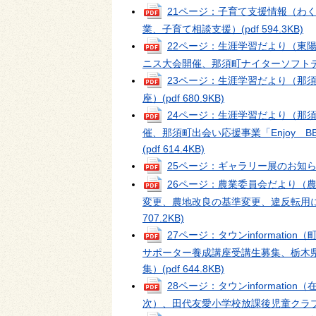
21ページ：子育て支援情報（わ
業、子育て相談支援）
(pdf 594.3KB)
22ページ：生涯学習だより（東
ニス大会開催、那須町ナイターソフト
23ページ：生涯学習だより（那
座）
(pdf 680.9KB)
24ページ：生涯学習だより（那
催、那須町出会い応援事業「Enjoy
(pdf 614.4KB)
25ページ：ギャラリー展のお知
26ページ：農業委員会だより（
変更、農地改良の基準変更、違反転用
707.2KB)
27ページ：タウンinformat
サポーター養成講座受講生募集、栃木
集）
(pdf 644.8KB)
28ページ：タウンinformat
次）、田代友愛小学校放課後児童クラ