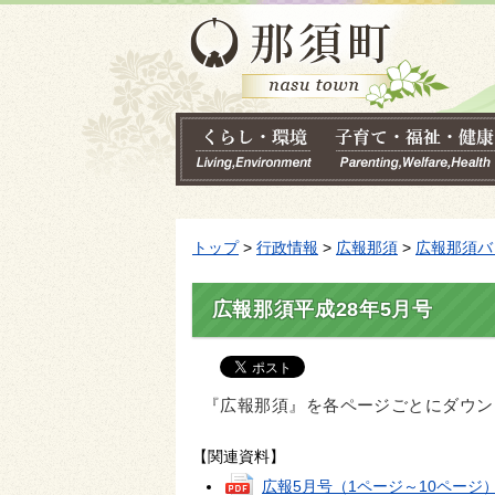
トップ
>
行政情報
>
広報那須
>
広報那須バ
広報那須平成28年5月号
『広報那須』を各ページごとにダウン
【関連資料】
広報5月号（1ページ～10ページ