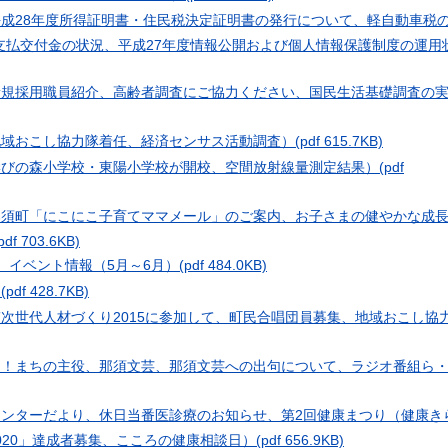
平成28年度所得証明書・住民税決定証明書の発行について、軽自動車税
支払交付金の状況、平成27年度情報公開および個人情報保護制度の運用
新規採用職員紹介、高齢者調査にご協力ください、国民生活基礎調査の
地域おこし協力隊着任、経済センサス活動調査）
(pdf 615.7KB)
学びの森小学校・東陽小学校が開校、空間放射線量測定結果）
(pdf
那須町「にこにこ子育てママメール」のご案内、お子さまの健やかな成
pdf 703.6KB)
、イベント情報（5月～6月）
(pdf 484.0KB)
）
(pdf 428.7KB)
ぎ次世代人材づくり2015に参加して、町民合唱団員募集、地域おこし協
り！まちの主役、那須文芸、那須文芸への出句について、ラジオ番組ら
センターだより、休日当番医診療のお知らせ、第2回健康まつり（健康き
020」達成者募集、こころの健康相談日）
(pdf 656.9KB)