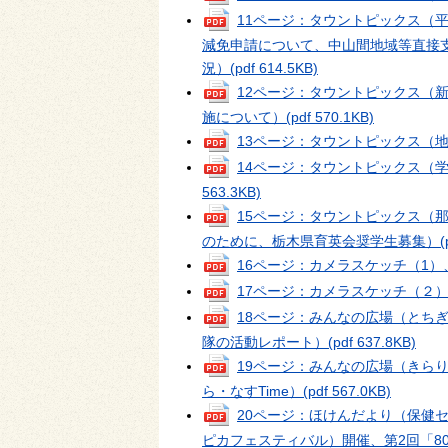
11ページ：タウントピックス（
減免申請について、中山間地域等直接
況）
(pdf 614.5KB)
12ページ：タウントピックス（
施について）
(pdf 570.1KB)
13ページ：タウントピックス（
14ページ：タウントピックス（
563.3KB)
15ページ：タウントピックス（
のために、栃木県育英会奨学生募集）
(
16ページ：カメラスケッチ（1）
17ページ：カメラスケッチ（２
18ページ：みんなの広場（とち
隊の活動レポート）
(pdf 637.8KB)
19ページ：みんなの広場（きら
ら・なすTime）
(pdf 567.0KB)
20ページ：ほけんだより（保健
ピカフェスティバル）開催、第2回「8