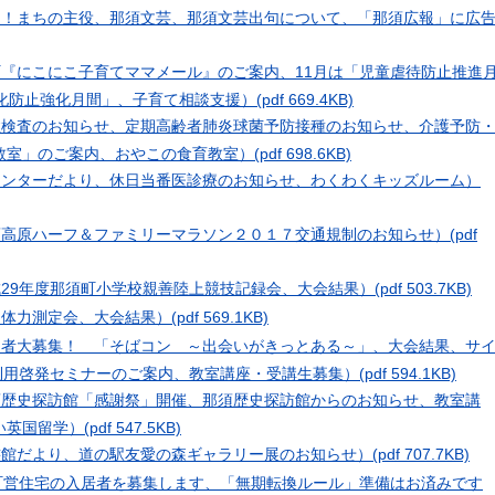
り！まちの主役、那須文芸、那須文芸出句について、「那須広報」に広
町『にこにこ子育てママメール』のご案内、11月は「児童虐待防止推進
化防止強化月間」、子育て相談支援）
(pdf 669.4KB)
症検査のお知らせ、定期高齢者肺炎球菌予防接種のお知らせ、介護予防
教室」のご案内、おやこの食育教室）
(pdf 698.6KB)
センターだより、休日当番医診療のお知らせ、わくわくキッズルーム）
須高原ハーフ＆ファミリーマラソン２０１７交通規制のお知らせ）
(pdf
成29年度那須町小学校親善陸上競技記録会、大会結果）
(pdf 503.7KB)
民体力測定会、大会結果）
(pdf 569.1KB)
加者大募集！ 「そばコン ～出会いがきっとある～」、大会結果、サ
利用啓発セミナーのご案内、教室講座・受講生募集）
(pdf 594.1KB)
須歴史探訪館「感謝祭」開催、那須歴史探訪館からのお知らせ、教室講
い英国留学）
(pdf 547.5KB)
書館だより、道の駅友愛の森ギャラリー展のお知らせ）
(pdf 707.7KB)
ion（町営住宅の入居者を募集します、「無期転換ルール」準備はお済みです