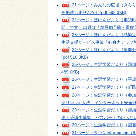
21ページ：みんなの広場（きら
を掲載しませんか）
(pdf 595.3KB)
22ページ：ほけんだより（那須
間」です、11月は「糖尿病予防・重症
23ページ：ほけんだより（感染
生活支援サービス事業「心身力アップ
24ページ：ほけんだより（保健
(pdf 510.3KB)
25ページ：生涯学習だより（那
485.6KB)
26ページ：生涯学習だより（平
27ページ：生涯学習だより（町
28ページ：生涯学習だより（参
クリングin大洗、インターネット安全
29ページ：生涯学習だより（那
座・受講生募集、パスポートのいらな
30ページ：生涯学習だより（図
31ページ：タウンInformat