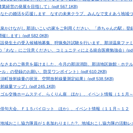
農業経営の発展を目指して）
(pdf 567.1KB)
あなたの婚活を応援します なすの未来クラブ、みんなで支えあう地域
源泉かけながし 那須いこいの家をご利用ください、「赤ちゃんの駅」登
開催します）
(pdf 582.0KB)
建設発生土の受入候補地募集、狩猟免許試験を行います、那須温泉ファ
の「わな」にご注意ください、コミュニティによる統合医療勉強会）
(pd
みなさまのご善意を届けました、今月の那須消防、那須地区旅館・ホテ
ール」の登録のお願い、防災ワンポイント）
(pdf 610.2KB)
那須町放射線量の状況、空間放射線量測定結果）
(pdf 538.5KB)
放射線量マップ）
(pdf 245.1KB)
ンゴル交換ホームステイ、らくりん座 ほか）、イベント情報（１１月
校俳句大会、Ｆ１５パイロット ほか）、イベント情報（１１月～１２
に地域おこし協力隊員が１名加わりました?、地域おこし協力隊の活動レ