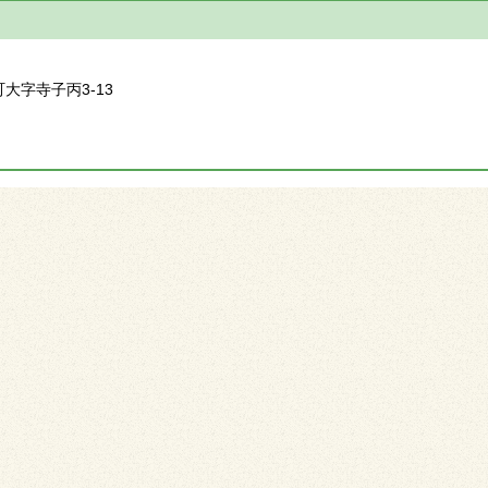
】
町大字寺子丙3-13