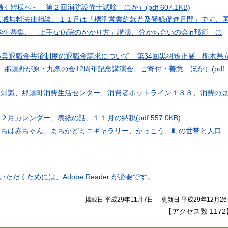
働く皆様へ～、第２回消防設備士試験 ほか）
(pdf 607.1KB)
ion（広域無料法律相談、１１月は「標準営業約款普及登録促進月間」です、
生募集、「上手な病院のかかり方」講演、分かち合いの会in那須 ほ
ion（林業退職金共済制度の退職金請求について、第34回黒羽矯正展、栃木県
、那須野が原・九条の会12周年記念講演会、ご寄付・善意 ほか）
(pdf
豆知識、那須町消費生活センター、消費者ホットライン１８８、消費の
１２月カレンダー、表紙の話、１１月の納税
(pdf 557.0KB)
にちは赤ちゃん、まちかどミニギャラリー、かっこう、町の世帯と人口
ただくためには、Adobe Reader が必要です。
掲載日 平成29年11月7日
更新日 平成29年12月2
【アクセス数
1172