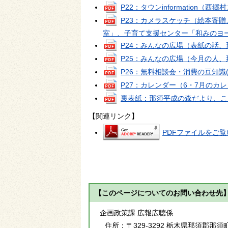
P22：タウンinformation
P23：カメラスケッチ（絵本寄
室」、子育て支援センター「和みのヨ
P24：みんなの広場（表紙の話
P25：みんなの広場（今月の人
P26：無料相談会・消費の豆知識
P27：カレンダー（6・7月のカ
裏表紙：那須平成の森だより、こ
【関連リンク】
PDFファイルをご覧い
【このページについてのお問い合わせ先
企画政策課 広報広聴係
住所：
〒329-3292 栃木県那須郡那須