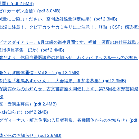
月間）
(pdf 2.5MB)
 ゼロカーボン通信）
(pdf 3.0MB)
の減量にご協力ください、空間放射線量測定結果）
(pdf 2.3MB)
の出没に注意！、クビアカツヤカミキリにご注意！、豚熱（CSF）感染拡
ハピナスダイアリー、6月は歯の衛生月間です、福祉・保育のお仕事就職
童指導員募集 ほか）
(pdf 2.4MB)
保健だより、休日当番医診療のお知らせ、わくわくキッズルームのお知ら
とちぎ国体通信～Vol.8～）
(pdf 3.1MB)
人を応援「相馬あすかさん」、大会結果、参加者募集）
(pdf 2.3MB)
史探訪館からのお知らせ、古文書講座を開催します、第75回栃木県芸術祭
B)
講座・受講生募集）
(pdf 2.4MB)
らのお知らせ）
(pdf 2.2MB)
n（ウイングヴィーナス・町営住宅の入居者募集、各種団体からのお知らせ）
(pdf
各種団体からのお知らせ）
(pdf 2.6MB)