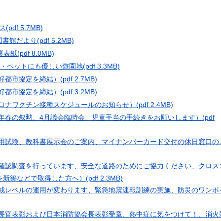
クス
(pdf 5.7MB)
 図書館だより
(pdf 5.2MB)
 裏表紙
(pdf 8.0MB)
族・ペットにも優しい遊園地
(pdf 3.3MB)
友好都市協定を締結）
(pdf 2.7MB)
友好都市協定を締結）
(pdf 3.2MB)
コロナワクチン接種スケジュールのお知らせ）
(pdf 2.4MB)
３年春の叙勲、4月議会臨時会、児童手当の手続きをお願いします）
(pdf
採用試験、教科書展示会のご案内、マイナンバーカード交付の休日窓口の
の確認調査を行っています、安全な道路のためにご協力ください、クロス
を新築などで取得した方へ）
(pdf 2.3MB)
警戒レベルの運用が変わります、緊急地震速報訓練の実施、防災のワンポ
庁長官表彰および日本消防協会長表彰受章、熱中症に気をつけて！、消火