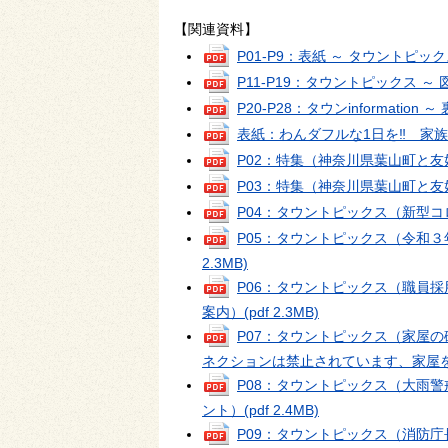
【関連資料】
P01-P9：表紙 ～ タウントピッ
P11‐P19：タウントピックス ～
P20‐P28：タウンinformation ～
表紙：わんダフルな1日を‼ 家
P02：特集（神奈川県葉山町と
P03：特集（神奈川県葉山町と
P04：タウントピックス（新型
P05：タウントピックス（令和
2.3MB)
P06：タウントピックス（職員
案内）
(pdf 2.3MB)
P07：タウントピックス（家屋
ネクションは禁止されています、家屋
P08：タウントピックス（大雨
ント）
(pdf 2.4MB)
P09：タウントピックス（消防