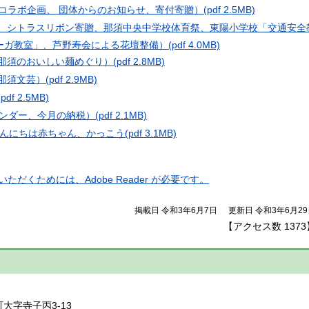
（西郷村コラボ企画、 団体からのお知らせ、寄付寄贈）
(pdf 2.5MB)
贈、シトラスリボン寄贈、那須中央中学校体育祭、東陽小学校「交通安全
ーガ教室」、芦野寿会による花壇整備）
(pdf 4.0MB)
、那須のおいしい麺めぐり）
(pdf 2.8MB)
、那須文芸）
(pdf 2.9MB)
(pdf 2.5MB)
レンダー、今月の納税）
(pdf 2.1MB)
んにちは赤ちゃん、かっこう
(pdf 3.1MB)
ただくためには、Adobe Reader が必要です。
掲載日 令和3年6月7日
更新日 令和3年6月2
【アクセス数
1373
】
町大字寺子丙3-13