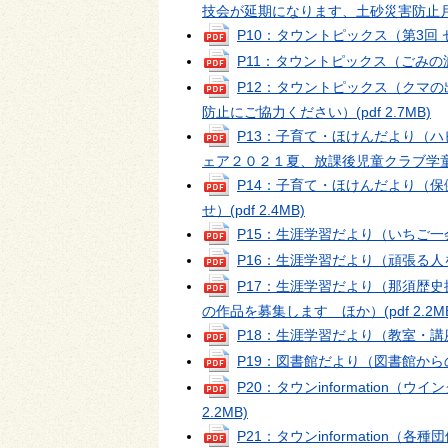
技会が延期になります、土砂災害防止
P10：タウントピックス（第3回
P11：タウントピックス（ごみ
P12：タウントピックス（クマ
防止にご協力ください）
(pdf 2.7MB)
P13：子育て・ほけんだより（
ェア２０２１夏、放課後児童クラブ学
P14：子育て・ほけんだより（
せ）
(pdf 2.4MB)
P15：生涯学習だより（いちご一会
P16：生涯学習だより（頑張る
P17：生涯学習だより（那須歴
の作品を募集します ほか）
(pdf 2.2M
P18：生涯学習だより（教室・
P19：図書館だより（図書館か
P20：タウンinformatio
2.2MB)
P21：タウンinformation（