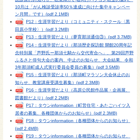
10月は「がん検診受診率50％達成に向けた集中キャンペー
ン月間」です）
(pdf 2.1MB)
P12：生涯学習だより（コミュニティ・スクール〈黒
田原小学校〉）
(pdf 3.2MB)
P13：生涯学習だより（夢育那須通信③）
(pdf 3.7MB)
P14：生涯学習だより（那須歴史探訪館 開館20周年記
念特別展「芦野氏ー那須七騎から交代寄合へ」、第29回芦野
ふるさと俳句大会の案内、中止のお知らせ、大会結果、令和
3年那須町成人式実行委員会委員の募集）
(pdf 3.5MB)
P15：生涯学習だより（那須町マラソン大会休止のお
知らせ、教室講座受講生募集）
(pdf 2.3MB)
P16：生涯学習だより（高原公民館作品展・企画展、
図書館だより）
(pdf 2.2MB)
P17：タウンinformation（町営住宅・あたごハイツ入
居者の募集、各種団体からのお知らせ）
(pdf 2.3MB)
P18：タウンinformation（各種団体からのお知らせ）
(pdf 2.4MB)
P19：タウンinformation（各種団体からのお知らせ、