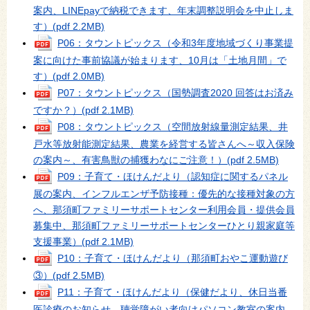
案内、LINEpayで納税できます、年末調整説明会を中止しま
す）
(pdf 2.2MB)
P06：タウントピックス（令和3年度地域づくり事業提
案に向けた事前協議が始まります、10月は「土地月間」で
す）
(pdf 2.0MB)
P07：タウントピックス（国勢調査2020 回答はお済み
ですか？）
(pdf 2.1MB)
P08：タウントピックス（空間放射線量測定結果、井
戸水等放射能測定結果、農業を経営する皆さんへ～収入保険
の案内～、有害鳥獣の捕獲わなにご注意！）
(pdf 2.5MB)
P09：子育て・ほけんだより（認知症に関するパネル
展の案内、インフルエンザ予防接種：優先的な接種対象の方
へ、那須町ファミリーサポートセンター利用会員・提供会員
募集中、那須町ファミリーサポートセンターひとり親家庭等
支援事業）
(pdf 2.1MB)
P10：子育て・ほけんだより（那須町おやこ運動遊び
③）
(pdf 2.5MB)
P11：子育て・ほけんだより（保健だより、休日当番
医診療のお知らせ、聴覚障がい者向けパソコン教室の案内、