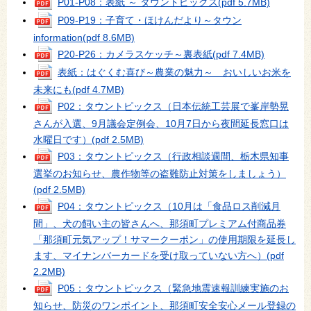
P01-P08：表紙 ～ タウントピックス
(pdf 5.7MB)
P09‐P19：子育て・ほけんだより～タウン
information
(pdf 8.6MB)
P20‐P26：カメラスケッチ～裏表紙
(pdf 7.4MB)
表紙：はぐくむ喜び～農業の魅力～ おいしいお米を
未来にも
(pdf 4.7MB)
P02：タウントピックス（日本伝統工芸展で峯岸勢晃
さんが入選、9月議会定例会、10月7日から夜間延長窓口は
水曜日です）
(pdf 2.5MB)
P03：タウントピックス（行政相談週間、栃木県知事
選挙のお知らせ、農作物等の盗難防止対策をしましょう）
(pdf 2.5MB)
P04：タウントピックス（10月は「食品ロス削減月
間」、犬の飼い主の皆さんへ、那須町プレミアム付商品券
「那須町元気アップ！サマークーポン」の使用期限を延長し
ます、マイナンバーカードを受け取っていない方へ）
(pdf
2.2MB)
P05：タウントピックス（緊急地震速報訓練実施のお
知らせ、防災のワンポイント、那須町安全安心メール登録の