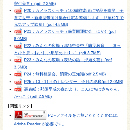
寄付善意）
(pdf 2.3MB)
P20：カメラスケッチ（100歳敬老者に祝品を贈呈、子
育て世帯・新婚世帯向け集合住宅を整備します、那須和牛で
元気アップ給食）
(pdf 4.5MB)
P21：カメラスケッチ（保育園運動会 ほか）
(pdf
8.0MB)
P22：みんなの広場（那須中央中「防災教育」、ほっ
とひと息～おいしい那須めぐり～）
(pdf 3.7MB)
P23：みんなの広場（表紙の話、那須文芸）
(pdf
3.5MB)
P24：無料相談会、消費の豆知識
(pdf 2.5MB)
P25：10・11月のカレンダー、今月の納税
(pdf 2.0MB)
裏表紙：那須平成の森だより、こんにちは赤ちゃん、
かっこう
(pdf 2.9MB)
【関連リンク】
PDFファイルをご覧いただくためには、
Adobe Reader が必要です。