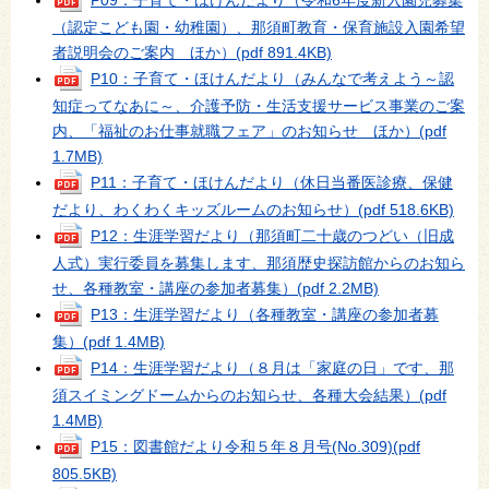
P09：子育て・ほけんだより（令和6年度新入園児募集
（認定こども園・幼稚園）、那須町教育・保育施設入園希望
者説明会のご案内 ほか）
(pdf 891.4KB)
P10：子育て・ほけんだより（みんなで考えよう～認
知症ってなあに～、介護予防・生活支援サービス事業のご案
内、「福祉のお仕事就職フェア」のお知らせ ほか）
(pdf
1.7MB)
P11：子育て・ほけんだより（休日当番医診療、保健
だより、わくわくキッズルームのお知らせ）
(pdf 518.6KB)
P12：生涯学習だより（那須町二十歳のつどい（旧成
人式）実行委員を募集します、那須歴史探訪館からのお知ら
せ、各種教室・講座の参加者募集）
(pdf 2.2MB)
P13：生涯学習だより（各種教室・講座の参加者募
集）
(pdf 1.4MB)
P14：生涯学習だより（８月は「家庭の日」です、那
須スイミングドームからのお知らせ、各種大会結果）
(pdf
1.4MB)
P15：図書館だより令和５年８月号(No.309)
(pdf
805.5KB)