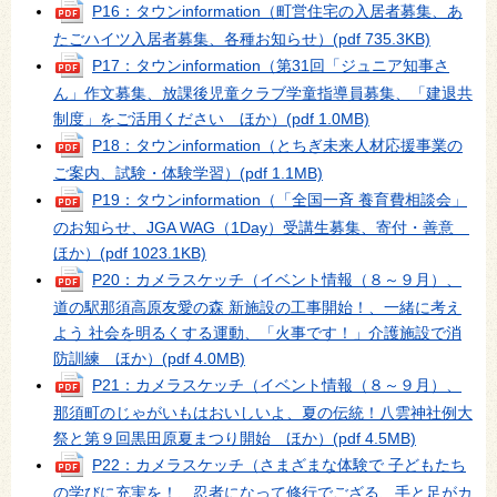
P16：タウンinformation（町営住宅の入居者募集、あ
たごハイツ入居者募集、各種お知らせ）
(pdf 735.3KB)
P17：タウンinformation（第31回「ジュニア知事さ
ん」作文募集、放課後児童クラブ学童指導員募集、「建退共
制度」をご活用ください ほか）
(pdf 1.0MB)
P18：タウンinformation（とちぎ未来人材応援事業の
ご案内、試験・体験学習）
(pdf 1.1MB)
P19：タウンinformation（「全国一斉 養育費相談会」
のお知らせ、JGA WAG（1Day）受講生募集、寄付・善意
ほか）
(pdf 1023.1KB)
P20：カメラスケッチ（イベント情報（８～９月）、
道の駅那須高原友愛の森 新施設の工事開始！、一緒に考え
よう 社会を明るくする運動、「火事です！」介護施設で消
防訓練 ほか）
(pdf 4.0MB)
P21：カメラスケッチ（イベント情報（８～９月）、
那須町のじゃがいもはおいしいよ、夏の伝統！八雲神社例大
祭と第９回黒田原夏まつり開始 ほか）
(pdf 4.5MB)
P22：カメラスケッチ（さまざまな体験で 子どもたち
の学びに充実を！、忍者になって修行でござる、手と足がカ