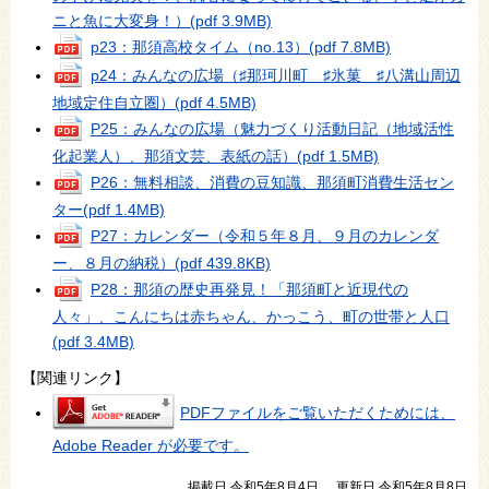
ニと魚に大変身！）
(pdf 3.9MB)
p23：那須高校タイム（no.13）
(pdf 7.8MB)
p24：みんなの広場（♯那珂川町 ♯氷菓 ♯八溝山周辺
地域定住自立圏）
(pdf 4.5MB)
P25：みんなの広場（魅力づくり活動日記（地域活性
化起業人）、那須文芸、表紙の話）
(pdf 1.5MB)
P26：無料相談、消費の豆知識、那須町消費生活セン
ター
(pdf 1.4MB)
P27：カレンダー（令和５年８月、９月のカレンダ
ー、８月の納税）
(pdf 439.8KB)
P28：那須の歴史再発見！「那須町と近現代の
人々」、こんにちは赤ちゃん、かっこう、町の世帯と人口
(pdf 3.4MB)
【関連リンク】
PDFファイルをご覧いただくためには、
Adobe Reader が必要です。
掲載日 令和5年8月4日
更新日 令和5年8月8日