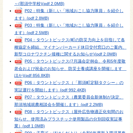
～(那須中学校)
(pdf 2.0MB)
P02：特集（新しい「地域おこし協力隊員」を紹介し
ます）
(pdf 2.8MB)
P03：特集（新しい「地域おこし協力隊員」を紹介し
ます）
(pdf 2.5MB)
P04：タウントピックス(町の防災力向上を目指して各
種協定を締結、マイナンバーカード休日交付窓口のご案内、
新型コロナワクチン接種に関するお知らせ)
(pdf 2.0MB)
P05：タウントピックス(7月議会定例会、令和5年度敬
老会および祝金のお知らせ、防災士養成講座を開催します
ほか)
(pdf 856.8KB)
P06：タウントピックス（「那須町定額タクシー」の
実証運行を開始します）
(pdf 992.4KB)
P07：タウントピックス（農業委員会新体制が決定、
那須地域就農相談会を開催します）
(pdf 2.2MB)
P08：タウントピックス（屋外広告物適正化旬間のお
知らせ、使用済みプラスチック使用製品の分別回収実証事
業）
(pdf 1.0MB)