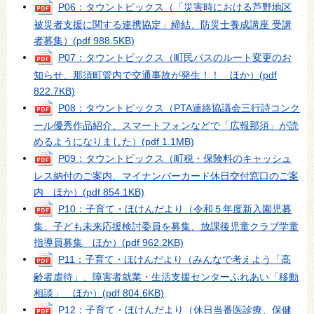
P06：タウントピックス（「災害時における芦野地区
被災者支援に関する連携協定」締結、防災士養成講座 受講
者募集）
(pdf 988.5KB)
P07：タウントピックス（町民バスのルート変更のお
知らせ、那須町管内で交通事故が発生！！ ほか）
(pdf
822.7KB)
P08：タウントピックス（PTA連絡協議会三行詩コンク
ール優秀作品紹介、スマートフォンなどで「広報那須」が読
めるようになりました）
(pdf 1.1MB)
P09：タウントピックス（町税・保険料のキャッシュ
レス納付のご案内、マイナンバーカード休日交付窓口のご案
内 ほか）
(pdf 854.1KB)
P10：子育て・ほけんだより（令和５年度新入園児募
集、子ども未来応援検討委員を募集、放課後児童クラブ学童
指導員募集 ほか）
(pdf 962.2KB)
P11：子育て・ほけんだより（みんなで考えよう「高
齢者虐待」、障害者就業・生活支援センターふれあい「移動
相談」 ほか）
(pdf 804.6KB)
P12：子育て・ほけんだより（休日当番医診療、保健