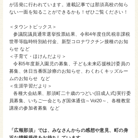
が活発に行われています。連載記事では那須高校の知ら
ない一面を知ることができるかも！ぜひご覧ください！
＜タウントピックス＞
参議院議員通常選挙投票結果、令和4年度住民税非課税
世帯等臨時特別給付金、新型コロナワクチン接種のお知
らせ など
＜子育て・ほけんだより＞
令和5年度新入園児の募集、子ども未来応援検討委員の
募集、休日当番医診療のお知らせ、わくわくキッズルー
ムのお知らせ など
＜生涯学習だより＞
各種大会結果、那須町二十歳のつどい(旧成人式)実行委
員募集、いちご一会とちぎ国体通信～Vol20～、各種教室
講座の参加者募集 など
「広報那須」では、みなさんからの感想や意見、町の身
近な情報提供をお待ちしています。