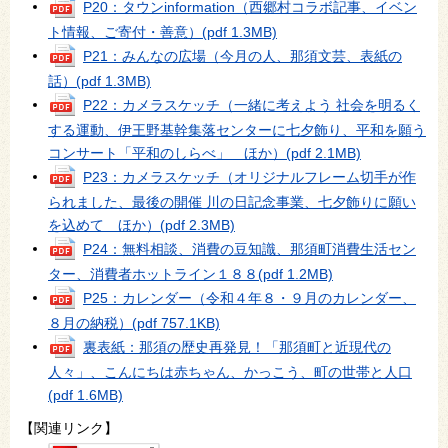
P20：タウンinformation（西郷村コラボ記事、イベン
ト情報、ご寄付・善意）
(pdf 1.3MB)
P21：みんなの広場（今月の人、那須文芸、表紙の
話）
(pdf 1.3MB)
P22：カメラスケッチ（一緒に考えよう 社会を明るく
する運動、伊王野基幹集落センターに七夕飾り、平和を願う
コンサート「平和のしらべ」 ほか）
(pdf 2.1MB)
P23：カメラスケッチ（オリジナルフレーム切手が作
られました、最後の開催 川の日記念事業、七夕飾りに願い
を込めて ほか）
(pdf 2.3MB)
P24：無料相談、消費の豆知識、那須町消費生活セン
ター、消費者ホットライン１８８
(pdf 1.2MB)
P25：カレンダー（令和４年８・９月のカレンダー、
８月の納税）
(pdf 757.1KB)
裏表紙：那須の歴史再発見！「那須町と近現代の
人々」、こんにちは赤ちゃん、かっこう、町の世帯と人口
(pdf 1.6MB)
【関連リンク】