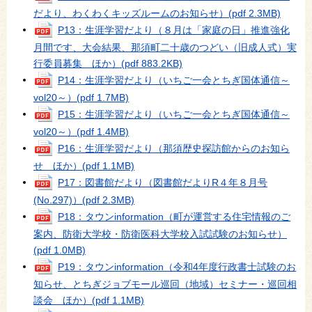
だより、わくわくキッズルームのお知らせ）
(pdf 2.3MB)
P13：生涯学習だより（８月は「家庭の日」推進強化
月間です、大会結果、那須町二十歳のつどい（旧成人式）実
行委員募集 ほか）
(pdf 883.2KB)
P14：生涯学習だより（いちご一会とちぎ国体通信～
vol20～）
(pdf 1.7MB)
P15：生涯学習だより（いちご一会とちぎ国体通信～
vol20～）
(pdf 1.4MB)
P16：生涯学習だより（那須歴史探訪館からのお知ら
せ ほか）
(pdf 1.1MB)
P17：図書館だより（図書館だよりR４年８月号
(No.297)）
(pdf 2.3MB)
P18：タウンinformation（町が運営する住宅情報のご
案内、防衛大学校・防衛医科大学校入試試験のお知らせ）
(pdf 1.0MB)
P19：タウンinformation（令和4年度行政書士試験のお
知らせ、とちぎジョブモール巡回（地域）セミナー・巡回相
談会 ほか）
(pdf 1.1MB)