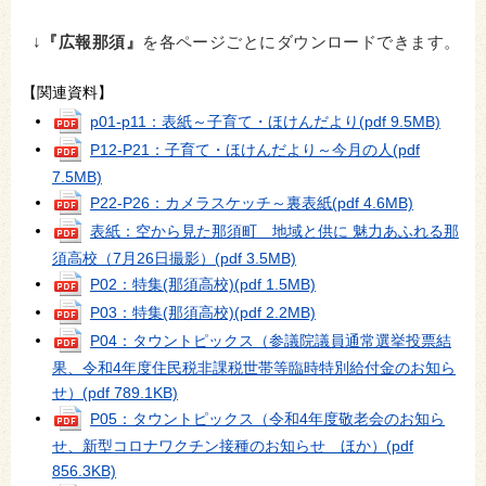
↓
『広報那須』
を各ページごとにダウンロードできます。
【関連資料】
p01-p11：表紙～子育て・ほけんだより
(pdf 9.5MB)
P12-P21：子育て・ほけんだより～今月の人
(pdf
7.5MB)
P22-P26：カメラスケッチ～裏表紙
(pdf 4.6MB)
表紙：空から見た那須町 地域と供に 魅力あふれる那
須高校（7月26日撮影）
(pdf 3.5MB)
P02：特集(那須高校)
(pdf 1.5MB)
P03：特集(那須高校)
(pdf 2.2MB)
P04：タウントピックス（参議院議員通常選挙投票結
果、令和4年度住民税非課税世帯等臨時特別給付金のお知ら
せ）
(pdf 789.1KB)
P05：タウントピックス（令和4年度敬老会のお知ら
せ、新型コロナワクチン接種のお知らせ ほか）
(pdf
856.3KB)