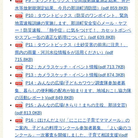
P9：タウントピックス（空間放射線量測定結果、井戸
水等放射能測定結果、今月の那須町消防団）
(pdf 859.8KB)
P10：タウントピックス（防災のワンポイント、緊急
地震速報訓練の実施します、那須町安全安心メール・ヤフ
ー！防災速報、「熱中症」に気をつけて！、カセットボンベ
やスプレー缶の適正な処理について）
(pdf 639.8KB)
P11：タウントピックス（土砂災害の前兆に注意！、
県内の雨量・河川水位情報をが活用ください）
(pdf
715.8KB)
P12：カメラスケッチ・イベント情報
(pdf 713.7KB)
P13：カメラスケッチ・イベント情報
(pdf 874.3KB)
P14：みんなの広場(子どもカワウソ調査隊参加者募
集、暮らしの便利帳の配布が始まります、地域おこし協力隊
の活動レポート)
(pdf 849.8KB)
P15：みんなの広場(きらり！まちの主役、那須文芸)
(pdf 813.0KB)
P16：ほけんだより(「にこにこ子育てママメール」の
ご案内、子どもの料理コンクール参加者募集、「よい歯のコ
ンクール」一次審査を開催しました、子育て相談支援)
(pdf