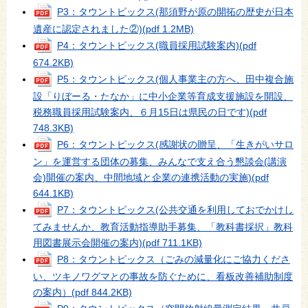
P3：タウントピックス(那須野が原の開拓の歴史が日本
遺産に認定されました②)
(pdf 1.2MB)
P4：タウントピックス(職員採用試験案内)
(pdf
674.2KB)
P5：タウントピックス(個人事業主の方へ、田中複合施
設「りぼーる・たなか」に中小企業等育成支援施設を開設、
税務職員採用試験案内、６月15日は県民の日です)
(pdf
748.3KB)
P6：タウントピックス(感謝状の贈呈、「生きがいサロ
ン」を運営する団体の募集、みんなで支え合う懇談会(講演
会)開催の案内、中間地域と企業の連携活動の実施)
(pdf
644.1KB)
P7：タウントピックス(公共交通を利用しておでかけし
てみませんか、教育活動指導助手募集、「教科書採択」教科
用図書展示会開催の案内)
(pdf 711.1KB)
P8：タウントピックス（ごみの減量化にご協力くださ
い、ツキノワグマとの事故を防ぐために、看板改善補助制度
の案内）
(pdf 844.2KB)