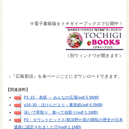
※電子書籍版をトチギイーブックスで公開中！
（別ウィンドウが開きます）
↓『広報那須』を各ページごとにダウンロードできます。
【関連資料】
P1-15：表紙 ～ みんなの広場
(pdf 5.9MB)
p16-30：ほけんだより～裏表紙
(pdf 6.0MB)
泳いで草取り 食べて虫取り
(pdf 1.1MB)
P2：タウントピックス(那須野が原の開拓の歴史が日本
遺産に認定されました①)
(pdf 1.1MB)