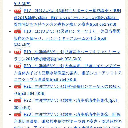
913.3KB)
P17：ほけんだより(認知症サポーター養成講座・RUN
伴2018開催の案内、働く人のメンタルヘルス相談の案内、
薬物問題をお持ちの方の家族の集いの案内)
(pdf 652.9KB)
P18：ほけんだより(保健センターだより、休日当番医
診療のお知らせ、わくわくキッズルームの予定)
(pdf
634.4KB)
P19：生涯学習だより(那須高原ハーフ＆ファミリーマ
ラソン2018参加者募集)
(pdf 953.5KB)
P20：生涯学習だより(大会結果、那須スイミングドー
ム夏休み子ども短期水泳教室の案内、那須ジュニアソフトテ
ニスクラブ会員募集)
(pdf 754.9KB)
P21：生涯学習だより(野外研修センターからのお知ら
せ)
(pdf 364.3KB)
P22：生涯学習だより(教室・講座受講生募集①)
(pdf
306.4KB)
P23：生涯学習だより(教室・講座受講生募集②、町民
合唱団員募集、那須歴史探訪館テーマ展の案内・臨時休館の
お知らせ、子どもフェスティバル参加者募集)
(pdf 814.7KB)