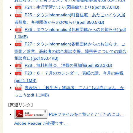
P24：生涯学習だより(図書館だより)
(pdf 867.8KB)
P25：タウンinformation(町営住宅・あたごハイツ入居
者募集、各種団体からのお知らせ)
(pdf 850.5KB)
P26：タウンinformation(各種団体からのお知らせ)
(pdf
1.0MB)
P27：タウンinformation(各種団体からのお知らせ、ご
寄附と善意、高齢者の総合相談支援、障害等についての総合
相談窓口)
(pdf 953.4KB)
P28：無料相談会、消費の豆知識
(pdf 923.3KB)
P29：６・７月のカレンダー、表紙の話、今月の納税
(pdf 1.1MB)
裏表紙：「殺生石」物語考、こんにちは赤ちゃん、か
っこう
(pdf 1.1MB)
【関連リンク】
PDFファイルをご覧いただくためには、
Adobe Reader が必要です。