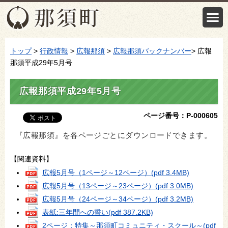
トップ
>
行政情報
>
広報那須
>
広報那須バックナンバー
> 広報
那須平成29年5月号
広報那須平成29年5月号
ページ番号：P-000605
『広報那須』を各ページごとにダウンロードできます。
【関連資料】
広報5月号（1ページ～12ページ）
(pdf 3.4MB)
広報5月号（13ページ～23ページ）
(pdf 3.0MB)
広報5月号（24ページ～34ページ）
(pdf 3.2MB)
表紙:三年間への誓い
(pdf 387.2KB)
2ページ：特集～那須町コミュニティ・スクール～
(pdf