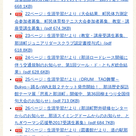
668.1KB)
22ページ：生涯学習だより（大会結果、町民体力測定
会参加者募集、町民体育祭テニス大会参加者募集、教室・講
座受講生募集）
(pdf 674.3KB)
23ページ：生涯学習だより（教室・講座受講生募集、
那須町ジュニアリダースクラブ認定書授与式）
(pdf
618.8KB)
24ページ：生涯学習だより（那須ロードレース開催に
伴う交通規制のお知らせ、第1回ツール・ド・とちぎ総合結
果）
(pdf 628.6KB)
25ページ：生涯学習だより（DRUM TAO舞響～
Bukyo～踊る○WA太鼓２チケット発売開始！、那須歴史探訪
館テーマ展「芭蕉と那須町」開催中、第36回柳まつり全国俳
句大会のお知らせ）
(pdf 713.0KB)
26ページ：生涯学習だより（那須町野外研修センター
からのお知らせ、那須スイミングドームからのお知らせ、と
ちぎウーマン応援塾2017受講生募集）
(pdf 684.7KB)
27ページ：生涯学習だより（図書館だより、道の駅那