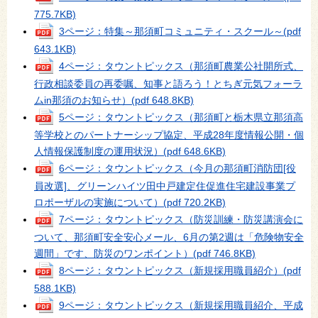
775.7KB)
3ページ：特集～那須町コミュニティ・スクール～
(pdf
643.1KB)
4ページ：タウントピックス（那須町農業公社開所式、
行政相談委員の再委嘱、知事と語ろう！とちぎ元気フォーラ
ムin那須のお知らせ）
(pdf 648.8KB)
5ページ：タウントピックス（那須町と栃木県立那須高
等学校とのパートナーシップ協定、平成28年度情報公開・個
人情報保護制度の運用状況）
(pdf 648.6KB)
6ページ：タウントピックス（今月の那須町消防団[役
員改選]、グリーンハイツ田中戸建定住促進住宅建設事業プ
ロポーザルの実施について）
(pdf 720.2KB)
7ページ：タウントピックス（防災訓練・防災講演会に
ついて、那須町安全安心メール、6月の第2週は「危険物安全
週間」です、防災のワンポイント）
(pdf 746.8KB)
8ページ：タウントピックス（新規採用職員紹介）
(pdf
588.1KB)
9ページ：タウントピックス（新規採用職員紹介、平成