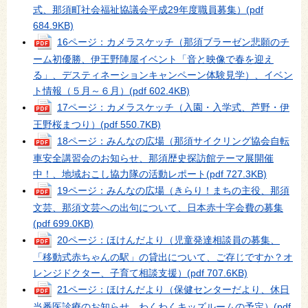
式、那須町社会福祉協議会平成29年度職員募集）
(pdf
684.9KB)
16ページ：カメラスケッチ（那須ブラーゼン悲願のチ
ーム初優勝、伊王野陣屋イベント「音と映像で春を迎え
る」、デスティネーションキャンペーン体験見学）、イベン
ト情報（５月～６月）
(pdf 602.4KB)
17ページ：カメラスケッチ（入園・入学式、芦野・伊
王野桜まつり）
(pdf 550.7KB)
18ページ：みんなの広場（那須サイクリング協会自転
車安全講習会のお知らせ、那須歴史探訪館テーマ展開催
中！、地域おこし協力隊の活動レポート
(pdf 727.3KB)
19ページ：みんなの広場（きらり！まちの主役、那須
文芸、那須文芸への出句について、日本赤十字会費の募集
(pdf 699.0KB)
20ページ：ほけんだより（児童発達相談員の募集、
「移動式赤ちゃんの駅」の貸出について、ご存じですか？オ
レンジドクター、子育て相談支援）
(pdf 707.6KB)
21ページ：ほけんだより（保健センターだより、休日
当番医診療のお知らせ、わくわくキッズルームの予定）
(pdf