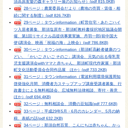
須高原友愛の森ギャラリー展のお知らせ）
(pdf 815.0KB)
28ページ：農業委員会だより（農地の売買・賃借・相
続に関する制度）
(pdf 826.7KB)
29ページ：タウンinformation（町営住宅・あたごハイ
ツ入居者募集、那須塩原市・那須町教科書採択地区協議会開
催、第1回リサイクル品提供事業実施、丹羽一郎(前中国大
使)講演会、映画「祝福の海」上映会）
(pdf 786.8KB)
30ページ：タウンinformation（那須町高齢者健康のつ
どい、「かいご さいご そのご」講演会、元気の出る母乳育
児支援講演会withママと赤ちゃん、那須町現代作家展・那須
町文化活動委員会合同作品展 ほか）
(pdf 733.2KB)
31ページ：タウンinformation（電波利用環境保護周知
啓発強化月間、消費者力ステップアップ講座受講者募集、行
政書士による無料相談会、広域無料法律相談、寄付・善意
ほか）
(pdf 694.4KB)
32ページ：無料相談会、消費の豆知識
(pdf 777.6KB)
33ページ：平成29年5月・6月のカレンダー、5月の納
税、表紙の話
(pdf 632.2KB)
34ページ：那須自然百景、こんにちは赤ちゃん、かっ