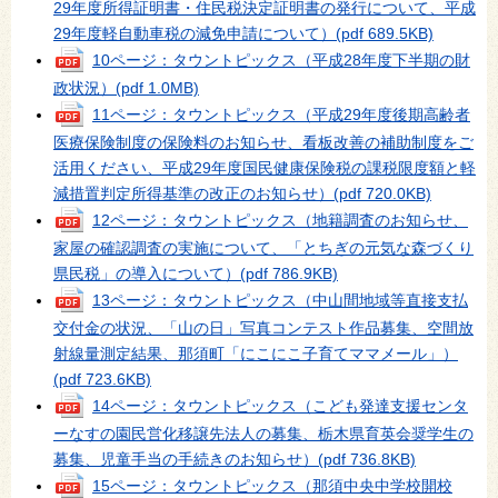
29年度所得証明書・住民税決定証明書の発行について、平成
29年度軽自動車税の減免申請について）
(pdf 689.5KB)
10ページ：タウントピックス（平成28年度下半期の財
政状況）
(pdf 1.0MB)
11ページ：タウントピックス（平成29年度後期高齢者
医療保険制度の保険料のお知らせ、看板改善の補助制度をご
活用ください、平成29年度国民健康保険税の課税限度額と軽
減措置判定所得基準の改正のお知らせ）
(pdf 720.0KB)
12ページ：タウントピックス（地籍調査のお知らせ、
家屋の確認調査の実施について、「とちぎの元気な森づくり
県民税」の導入について）
(pdf 786.9KB)
13ページ：タウントピックス（中山間地域等直接支払
交付金の状況、「山の日」写真コンテスト作品募集、空間放
射線量測定結果、那須町「にこにこ子育てママメール」）
(pdf 723.6KB)
14ページ：タウントピックス（こども発達支援センタ
ーなすの園民営化移譲先法人の募集、栃木県育英会奨学生の
募集、児童手当の手続きのお知らせ）
(pdf 736.8KB)
15ページ：タウントピックス（那須中央中学校開校