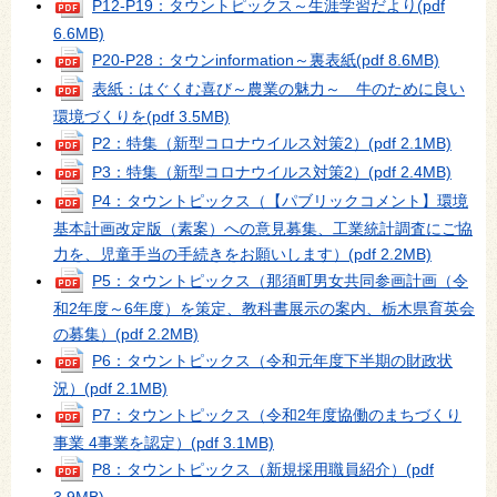
P12‐P19：タウントピックス～生涯学習だより
(pdf
6.6MB)
P20‐P28：タウンinformation～裏表紙
(pdf 8.6MB)
表紙：はぐくむ喜び～農業の魅力～ 牛のために良い
環境づくりを
(pdf 3.5MB)
P2：特集（新型コロナウイルス対策2）
(pdf 2.1MB)
P3：特集（新型コロナウイルス対策2）
(pdf 2.4MB)
P4：タウントピックス（【パブリックコメント】環境
基本計画改定版（素案）への意見募集、工業統計調査にご協
力を、児童手当の手続きをお願いします）
(pdf 2.2MB)
P5：タウントピックス（那須町男女共同参画計画（令
和2年度～6年度）を策定、教科書展示の案内、栃木県育英会
の募集）
(pdf 2.2MB)
P6：タウントピックス（令和元年度下半期の財政状
況）
(pdf 2.1MB)
P7：タウントピックス（令和2年度協働のまちづくり
事業 4事業を認定）
(pdf 3.1MB)
P8：タウントピックス（新規採用職員紹介）
(pdf
3.9MB)