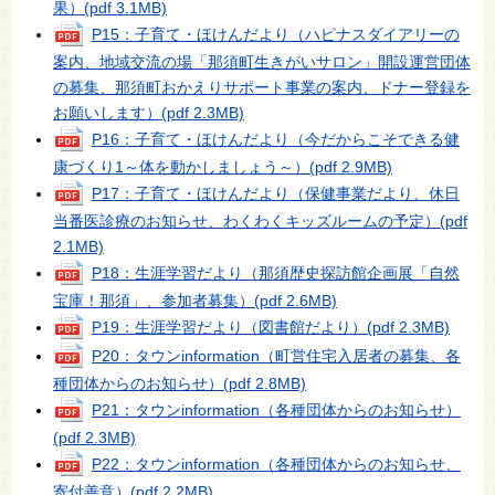
果）
(pdf 3.1MB)
P15：子育て・ほけんだより（ハピナスダイアリーの
案内、地域交流の場「那須町生きがいサロン」開設運営団体
の募集、那須町おかえりサポート事業の案内、ドナー登録を
お願いします）
(pdf 2.3MB)
P16：子育て・ほけんだより（今だからこそできる健
康づくり1～体を動かしましょう～）
(pdf 2.9MB)
P17：子育て・ほけんだより（保健事業だより、休日
当番医診療のお知らせ、わくわくキッズルームの予定）
(pdf
2.1MB)
P18：生涯学習だより（那須歴史探訪館企画展「自然
宝庫！那須」、参加者募集）
(pdf 2.6MB)
P19：生涯学習だより（図書館だより）
(pdf 2.3MB)
P20：タウンinformation（町営住宅入居者の募集、各
種団体からのお知らせ）
(pdf 2.8MB)
P21：タウンinformation（各種団体からのお知らせ）
(pdf 2.3MB)
P22：タウンinformation（各種団体からのお知らせ、
寄付善意）
(pdf 2.2MB)