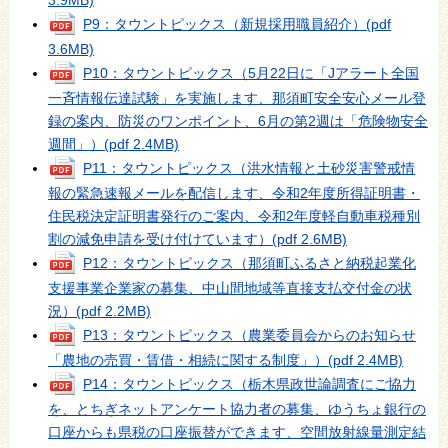
P9：タウントピックス（新規採用職員紹介）
(pdf
3.6MB)
P10：タウントピックス（5月22日に「Jアラート全国
一斉情報伝達試験」を実施します、那須町安全安心メール登
録の案内、防災のワンポイント、6月の第2週は「危険物安全
週間」）
(pdf 2.4MB)
P11：タウントピックス（洪水情報と土砂災害警戒情
報の緊急速報メールを配信します、令和2年度所得証明書・
住民税決定証明書発行のご案内、令和2年度軽自動車税種別
割の減免申請を受け付けています）
(pdf 2.6MB)
P12：タウントピックス（那須町ふるさと納税起業化
支援事業企業家の募集、中山間地域等直接支払交付金の状
況）
(pdf 2.2MB)
P13：タウントピックス（農業委員会からのお知らせ
「農地の売買・賃借・相続に関する制度」）
(pdf 2.4MB)
P14：タウントピックス（栃木県政世論調査にご協力
を、とちぎネットアンケート協力者の募集、ゆうちょ銀行の
口座からも県税の口座振替ができます、空間放射線量測定結