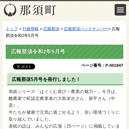
トップ
>
行政情報
>
広報那須
>
広報那須バックナンバー
> 広報
那須令和2年5月号
広報那須令和2年5月号
ページ番号：P-001847
広報那須5月号を発行しました！
表紙シリーズ「はぐくむ喜び～農業の魅力～」今月は、
酪農家で町認定農業者の大島栄次さん、新平さん（中
原）。
牛たちが健康で元気に過ごせるよう、良い環境づくりに
取り組んでいました。
表紙の話は、みんなの広場（25ページ）に掲載していま