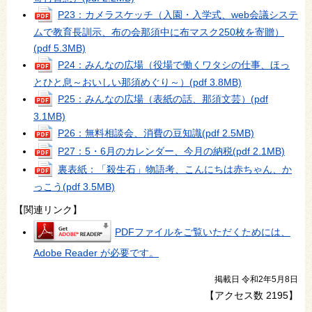
P23：カメラスケッチ（入園・入学式、web会議システ
ムで教育長訓示、布の会那須中に布マスク250枚を寄贈）
(pdf 5.3MB)
P24：みんなの広場（役場で働くワタシの仕事、ほっ
とひと息～おいしい那須めぐり～）
(pdf 3.8MB)
P25：みんなの広場（表紙の話、那須文芸）
(pdf
3.1MB)
P26：無料相談会、消費の豆知識
(pdf 2.5MB)
P27：5・6月のカレンダー、今月の納税
(pdf 2.1MB)
裏表紙：「殺生石」物語考、こんにちは赤ちゃん、か
っこう
(pdf 3.5MB)
【関連リンク】
PDFファイルをご覧いただくためには、
Adobe Reader が必要です。
掲載日 令和2年5月8日
【アクセス数
2195
】